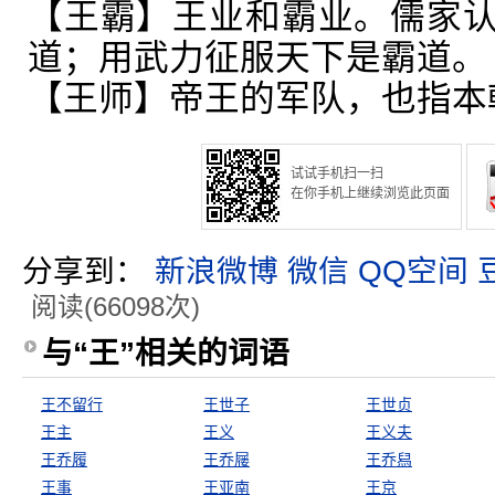
【王霸】王业和霸业。儒家
道；用武力征服天下是霸道。
【王师】帝王的军队，也指本
试试手机扫一扫
在你手机上继续浏览此页面
分享到：
新浪微博
微信
QQ空间
阅读(66098次)
与“王”相关的词语
王不留行
王世子
王世贞
王主
王义
王义夫
王乔履
王乔屦
王乔舄
王事
王亚南
王京