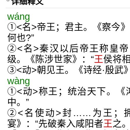
详细释义
wáng
①<名>帝王；君主。《察今》
何也?”
②<名>秦汉以后帝王称皇帝
级。《陈涉世家》：“
王
侯将相
③<动>朝见王。《诗经·殷武
wàng
①<动>称王；统治天下。《
中。”
②<名使动>封……为王；
宴》：“先破秦入咸阳者
王
之。