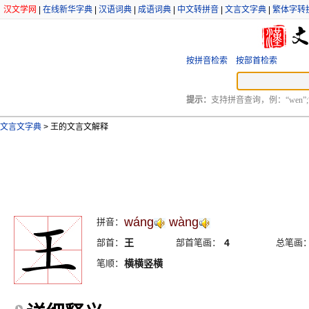
汉文学网
|
在线新华字典
|
汉语词典
|
成语词典
|
中文转拼音
|
文言文字典
|
繁体字转
按拼音检索
按部首检索
提示：
支持拼音查询，例：“wen”;
文言文字典
>
王的文言文解释
wáng
wàng
拼音：
部首：
王
部首笔画：
4
总笔画
笔顺：
横横竖横