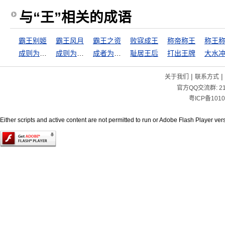
与“王”相关的成语
霸王别姬
霸王风月
霸王之资
败寇成王
称帝称王
称王
成则为王，败则为虏
成则为王，败则为贼
成者为王，败者为贼
耻居王后
打出王牌
|
|
关于我们
联系方式
官方QQ交流群:
2
粤ICP备1010
Either scripts and active content are not permitted to run or Adobe Flash Player versi