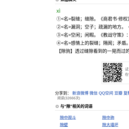
xì
①<名>裂缝；缝隙。《商君书·修权
②<名>漏洞；空子；疏漏的地方。
③<名>空闲；闲暇。《教战守策》：
④<名>感情上的裂缝；隔阂；矛盾
【隙驹】透过缝隙看到的一晃而过
试
在
分享到：
新浪微博
微信
QQ空间
豆瓣
复
阅读(32666次)
与“隙”相关的词语
隙中观斗
隙中驹
隙壁
隙大墙坏