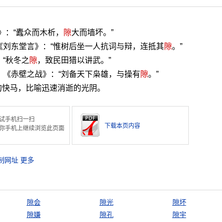
》：“蠹众而木析，
隙
大而墙坏。”
《刘东堂言》：“惟树后坐一人抗词与辩，连抵其
隙
。”
“秋冬之
隙
，致民田猎以讲武。”
。《赤壁之战》：“刘备天下枭雄，与操有
隙
。”
的快马，比喻迅速消逝的光阴。
试手机扫一扫
下载本页内容
你手机上继续浏览此页面
制网址
更多
隙会
隙光
隙坏
隙嫌
隙孔
隙宇