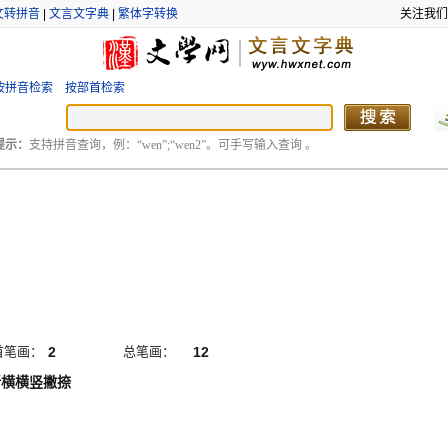
文转拼音
|
文言文字典
|
繁体字转换
关注我们
按拼音检索
按部首检索
提示：
支持拼音查询，例：“wen”;“wen2”。可手写输入查询 。
首笔画：
2
总笔画：
12
折横横竖撇捺