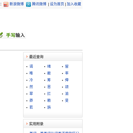
：
新浪微博
腾讯微博
|
设为首页
|
加入收藏
最近查询
谒
绪
留
唯
敝
率
冷
筹
俾
然
恩
颂
翠
拦
渝
莽
赖
旻
若
旃
实用附录