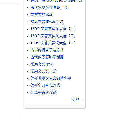
兼词、兼类词与词类活用的区分
古代常见40个官职一览
文言文的修辞
常见文言文代词汇总
150个文言文实词大全（三）
150个文言文实词大全（二）
150个文言文实词大全（一）
古书的特殊表达方式
古代的职官科举制度
常用文言虚词
常用文言文句式
怎样提高文言文阅读水平
怎样学习古代汉语
什么是古代汉语
更多...