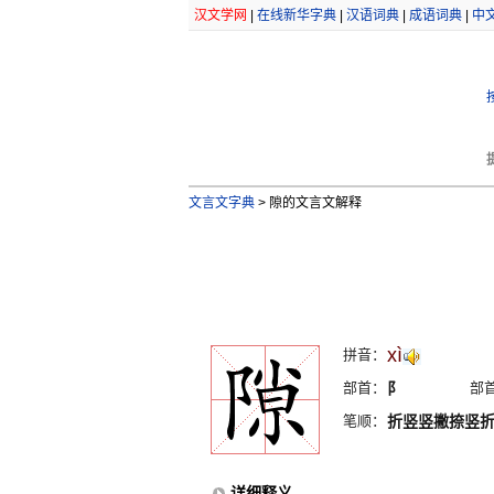
汉文学网
|
在线新华字典
|
汉语词典
|
成语词典
|
中
文言文字典
>
隙的文言文解释
xì
拼音：
部首：
阝
部
笔顺：
折竖竖撇捺竖
详细释义