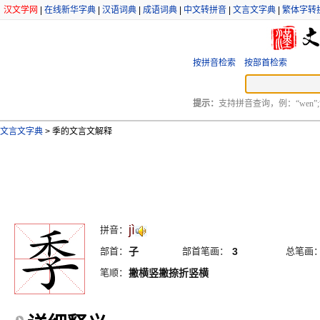
汉文学网
|
在线新华字典
|
汉语词典
|
成语词典
|
中文转拼音
|
文言文字典
|
繁体字转
按拼音检索
按部首检索
提示：
支持拼音查询，例：“wen”;
文言文字典
>
季的文言文解释
jì
拼音：
部首：
子
部首笔画：
3
总笔画
笔顺：
撇横竖撇捺折竖横