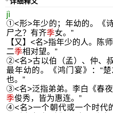
详细释义
jì
①<形>年少的；年幼的。《诗
尸之？有齐
季
女。”
【又】<名>指年少的人。陈师
二
季
相对望。”
②<名>古以伯（孟）、仲、
最年幼的。《鸿门宴》：“
也。”
③<名>泛指弟弟。李白《春夜
季
俊秀，皆为惠连。”
④<名>一个朝代或一个时代