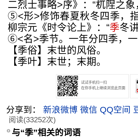
二烈士事略>序》：“杌陧之象
⑤<形>修饰春夏秋冬四季，
柳宗元《时令论上》：“
季
冬讲
⑥<名>季节。一年分四季，
【季俗】末世的风俗。
【季叶】末世；末期。
试试手机扫一扫
在你手机上继续浏览此页面
分享到：
新浪微博
微信
QQ空间
阅读(33252次)
与“季”相关的词语