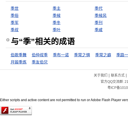
季世
季主
季代
季俗
季候
季候风
季军
季冬
季刊
季叔
季叶
季咸
与“季”相关的成语
伯歌季舞
伯仲叔季
季布一诺
季常之惧
季常之癖
季路
月锻季炼
季友伯兄
|
|
关于我们
联系方式
官方QQ交流群:
2
粤ICP备1010
Either scripts and active content are not permitted to run or Adobe Flash Player versi