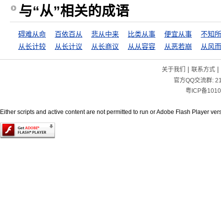
与“从”相关的成语
碍难从命
百依百从
悲从中来
比类从事
便宜从事
不知
从长计较
从长计议
从长商议
从从容容
从恶若崩
从风
|
|
关于我们
联系方式
官方QQ交流群:
2
粤ICP备1010
Either scripts and active content are not permitted to run or Adobe Flash Player versi