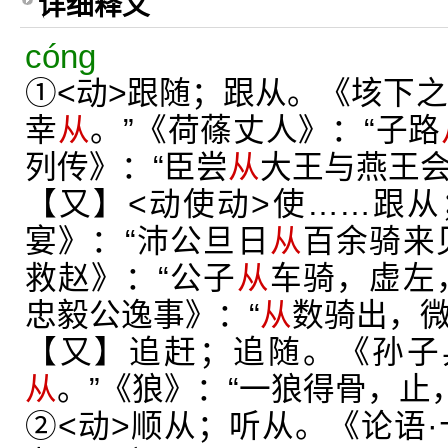
详细释义
cóng
①<动>跟随；跟从。《垓下之
幸
从
。”《荷蓧丈人》：“子路
列传》：“臣尝
从
大王与燕王会
【又】<动使动>使……跟
宴》：“沛公旦日
从
百余骑来
救赵》：“公子
从
车骑，虚左
忠毅公逸事》：“
从
数骑出，微
【又】追赶；追随。《孙子
从
。”《狼》：“一狼得骨，止
②<动>顺从；听从。《论语·