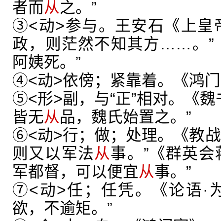
者而
从
之。”
③<动>参与。王安石《上皇
政，则茫然不知其方……。”
阿姨死。”
④<动>依傍；紧靠着。《鸿门
⑤<形>副，与“正”相对。《魏
皆无
从
品，魏氏始置之。”
⑥<动>行；做；处理。《教战
则又以军法
从
事。”《群英会
军都督，可以便宜
从
事。”
⑦<动>任；任凭。《论语·
欲，不逾矩。”