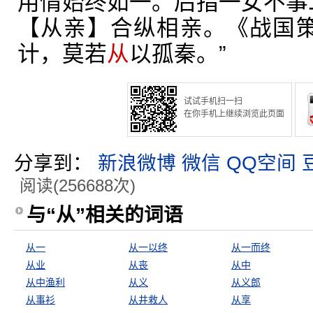
用情始终如一。后指一女不事
【从亲】合纵相亲。《战国策
计，莫若
从
以孤秦。”
试试手机扫一扫
在你手机上继续浏览此页面
分享到：
新浪微博
微信
QQ空间
阅读(256688次)
与“从”相关的词语
从一
从一以终
从一而终
从业
从丧
从中
从中渔利
从义
从义郎
从事衫
从井救人
从享