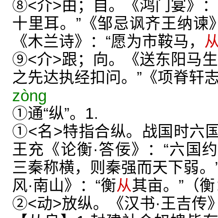
⑧<介>由；自。《鸿门宴》：
十里耳。”《邹忌讽齐王纳谏
《木兰诗》：“愿为市鞍马，
⑨<介>跟；向。《送东阳马生
之先达执经扣问。”《项脊轩志
zòng
①通“纵”。1.
①<名>特指合纵。战国时六
王充《论衡·答佞》：“六国
三秦称横，则秦强而天下弱。”
风·南山》：“衡
从
其亩。”（
②<动>放纵。《汉书·王吉传