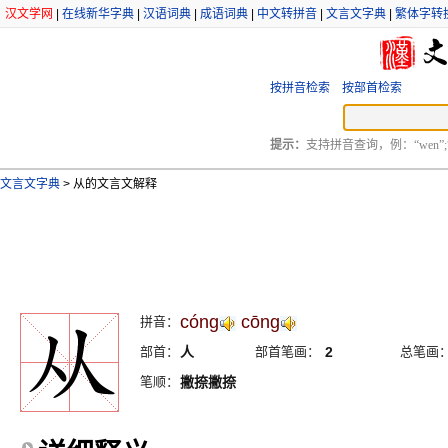
汉文学网
|
在线新华字典
|
汉语词典
|
成语词典
|
中文转拼音
|
文言文字典
|
繁体字转
按拼音检索
按部首检索
提示：
支持拼音查询，例：“wen”;
文言文字典
>
从的文言文解释
cóng
cōng
拼音：
部首：
人
部首笔画：
2
总笔画
笔顺：
撇捺撇捺