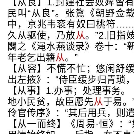
【从良】1.封建社会奴婢皆
民叫“从良”。张鷟《朝野佥载
中，京兆韦衮有奴曰桃符…
久从驱使，乃放
从
。”2.旧
闢之《渑水燕谈录》卷十：“
年老乞出籍
从
。”
【从容】不慌不忙；悠闲舒
出左掖》：“侍臣缓步归青琐
【从事】1.办事；处理事务。
地小民贫，故臣愿先
从
于易。
伶官传序》：“其后用兵，则
【从一而终】《周易·恒》：