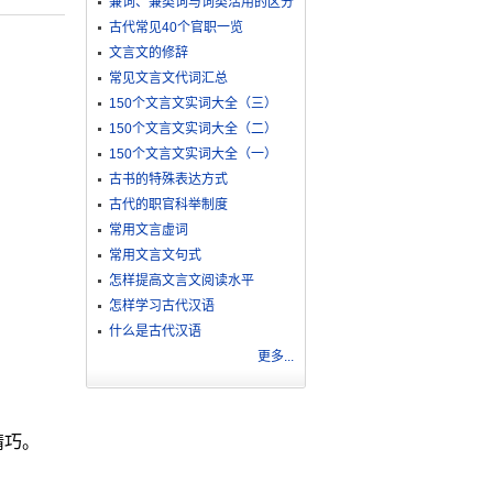
兼词、兼类词与词类活用的区分
古代常见40个官职一览
文言文的修辞
常见文言文代词汇总
150个文言文实词大全（三）
150个文言文实词大全（二）
150个文言文实词大全（一）
古书的特殊表达方式
古代的职官科举制度
常用文言虚词
常用文言文句式
怎样提高文言文阅读水平
怎样学习古代汉语
什么是古代汉语
更多...
精巧。