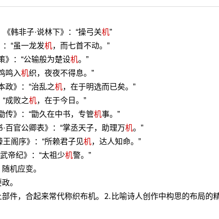
《韩非子·说林下》：“操弓关
机
”
》：“虽一龙发
机
，而七首不动。”
策》：“公输般为楚设
机
。”
鸡鸣入
机
织，夜夜不得息。”
本政》：“治乱之
机
，在于明选而已矣。”
“成败之
机
，在于今日。”
勖传》：“勖久在中书，专管
机
事。”
书·百官公卿表》：“掌丞天子，助理万
机
。”
滕王阁序》：“所赖君子见
机
，达人知命。”
·武帝纪》：“太祖少
机
警。”
；随机应变。
要政。
上部件，合起来常代称织布机。⒉比喻诗人创作中构思的布局的