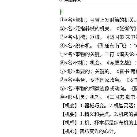
jī
①<名>弩机；弓弩上发射箭的机关。
②<名>泛指器械的机关。《张衡传
③<名>机械；器械。《战国策·宋卫
④<名>织布机。《孔雀东南飞》：“
⑤<名>事物的关键。王符《潜夫论·
⑥<名>时机；机会。《赤壁之战》：
⑦<形>重要的；关键的。《晋书·荀
⑧<名>事务，专指国家政务。《汉
⑨<名>事物的细微迹象或动向。《
⑩<形>机灵；机巧。《三国志·魏书
【机变】⒈器械巧变。⒉机智灵活
【机要】⒈精义和要点。⒉机密的
【机杼】⒈机、杼本都是织布机的
【机心】智巧变诈的心计。