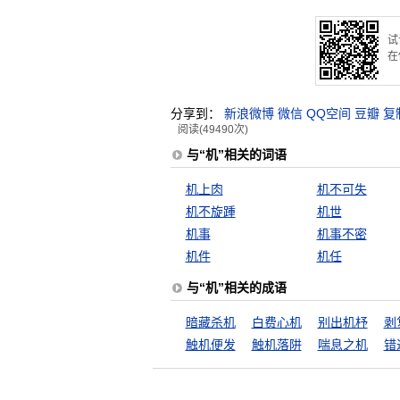
试
在
分享到：
新浪微博
微信
QQ空间
豆瓣
复
阅读(49490次)
与“机”相关的词语
机上肉
机不可失
机不旋踵
机世
机事
机事不密
机件
机任
与“机”相关的成语
暗藏杀机
白费心机
别出机杼
剥
触机便发
触机落阱
喘息之机
错