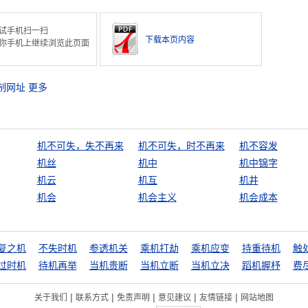
试手机扫一扫
下载本页内容
你手机上继续浏览此页面
制网址
更多
机不可失，失不再来
机不可失，时不再来
机不容发
机丝
机中
机中锦字
机云
机互
机井
机会
机会主义
机会成本
复之机
不失时机
参透机关
乘机打劫
乘机应变
持重待机
触
过时机
待机再举
当机贵断
当机立断
当机立决
蹈机握杼
费
|
|
|
|
|
关于我们
联系方式
免责声明
意见建议
友情链接
网站地图