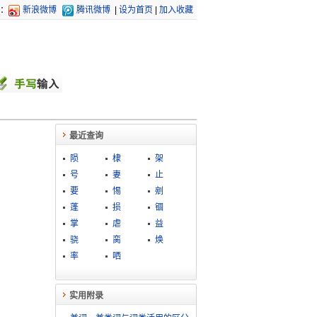
：
新浪微博
腾讯微博
|
设为首页
|
加入收藏
最近查询
陨
棣
架
号
妻
止
要
惕
剜
蓬
损
锢
掌
虐
益
骁
脔
焕
率
哂
实用附录