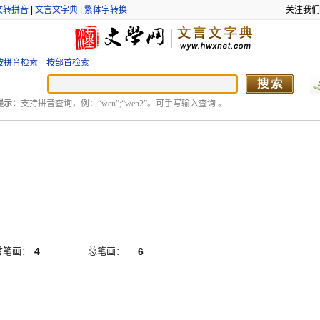
文转拼音
|
文言文字典
|
繁体字转换
关注我们
按拼音检索
按部首检索
提示：
支持拼音查询，例：“wen”;“wen2”。可手写输入查询 。
首笔画：
4
总笔画：
6