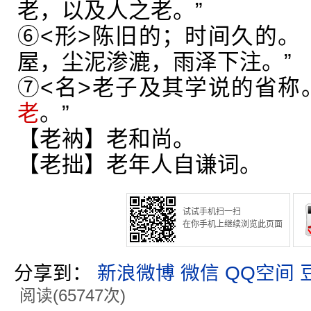
老，以及人之老。”
⑥<形>陈旧的；时间久的。
屋，尘泥渗漉，雨泽下注。”
⑦<名>老子及其学说的省称
老
。”
【老衲】老和尚。
【老拙】老年人自谦词。
试试手机扫一扫
在你手机上继续浏览此页面
分享到：
新浪微博
微信
QQ空间
阅读(65747次)