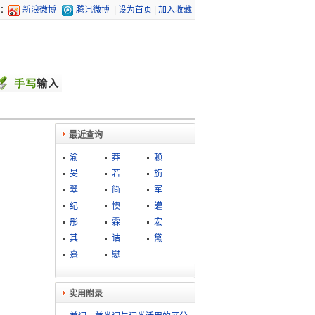
：
新浪微博
腾讯微博
|
设为首页
|
加入收藏
最近查询
渝
莽
赖
旻
若
旃
翠
简
军
纪
懊
讙
彤
霖
宏
其
诘
黛
熹
慰
实用附录