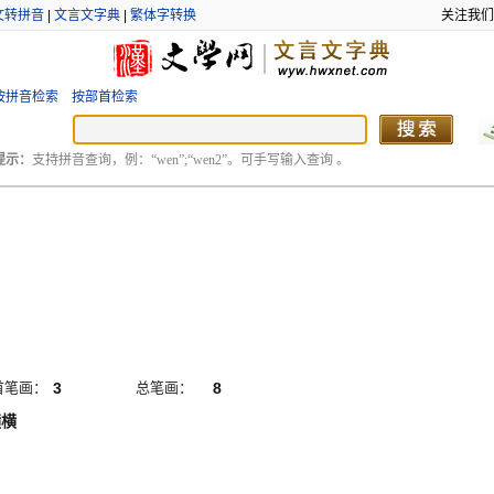
文转拼音
|
文言文字典
|
繁体字转换
关注我们
按拼音检索
按部首检索
提示：
支持拼音查询，例：“wen”;“wen2”。可手写输入查询 。
首笔画：
3
总笔画：
8
横横