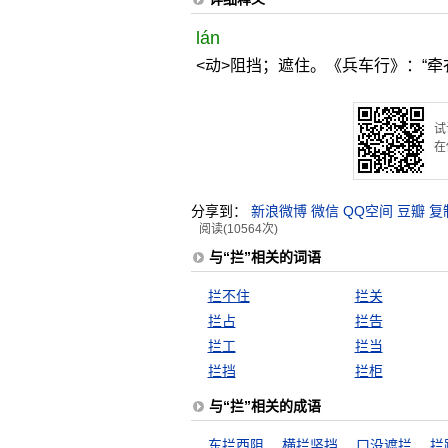
lán
<动>阻挡；遮住。《兵车行》：“牵
试
在
分享到：
新浪微博
微信
QQ空间
豆瓣
复
阅读(10564次)
与“拦”相关的词语
拦不住
拦关
拦占
拦告
拦工
拦当
拦挡
拦柜
与“拦”相关的成语
东拦西阻
横拦竖挡
口没遮拦
拦