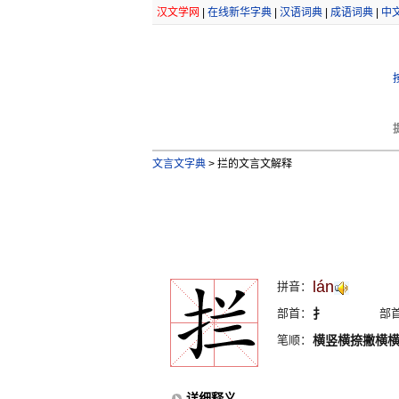
汉文学网
|
在线新华字典
|
汉语词典
|
成语词典
|
中
文言文字典
>
拦的文言文解释
lán
拼音：
部首：
扌
部
笔顺：
横竖横捺撇横
详细释义