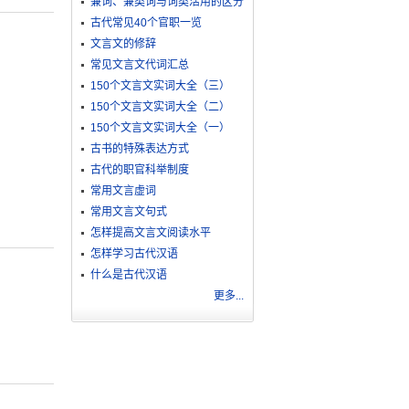
兼词、兼类词与词类活用的区分
古代常见40个官职一览
文言文的修辞
常见文言文代词汇总
150个文言文实词大全（三）
150个文言文实词大全（二）
150个文言文实词大全（一）
古书的特殊表达方式
古代的职官科举制度
常用文言虚词
常用文言文句式
怎样提高文言文阅读水平
怎样学习古代汉语
什么是古代汉语
更多...