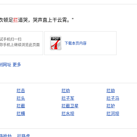
衣顿足
拦
道哭，哭声直上干云霄。”
试手机扫一扫
下载本页内容
你手机上继续浏览此页面
制网址
更多
拦击
拦劝
拦劫
拦头
拦子军
拦子马
拦截
拦截卫星
拦护
拦横
拦水坝
拦河坝
路抢劫
拦路虎