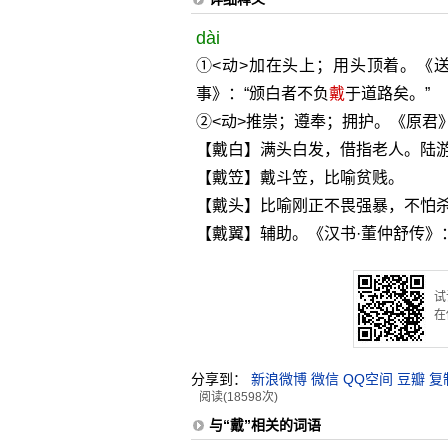
dài
①<动>加在头上；用头顶着。《
事》：“颁白者不负
戴
于道路矣。”
②<动>推崇；遵奉；拥护。《原君
【戴白】满头白发，借指老人。陆游
【戴笠】戴斗笠，比喻贫贱。
【戴头】比喻刚正不畏强暴，不怕
【戴翼】辅助。《汉书·董仲舒传》
试
在
分享到：
新浪微博
微信
QQ空间
豆瓣
复
阅读(18598次)
与“戴”相关的词语