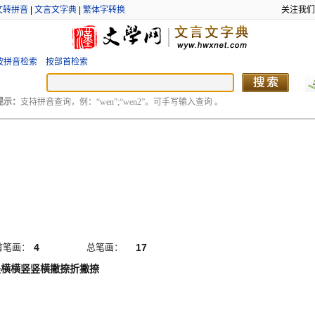
文转拼音
|
文言文字典
|
繁体字转换
关注我们
按拼音检索
按部首检索
提示：
支持拼音查询，例：“wen”;“wen2”。可手写输入查询 。
首笔画：
4
总笔画：
17
竖横横竖竖横撇捺折撇捺