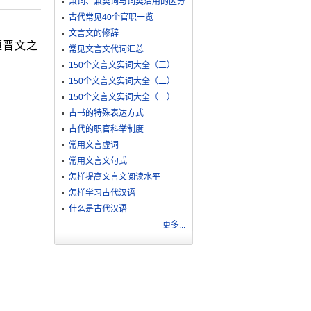
兼词、兼类词与词类活用的区分
古代常见40个官职一览
文言文的修辞
桓晋文之
常见文言文代词汇总
150个文言文实词大全（三）
150个文言文实词大全（二）
150个文言文实词大全（一）
古书的特殊表达方式
古代的职官科举制度
常用文言虚词
常用文言文句式
怎样提高文言文阅读水平
怎样学习古代汉语
什么是古代汉语
更多...