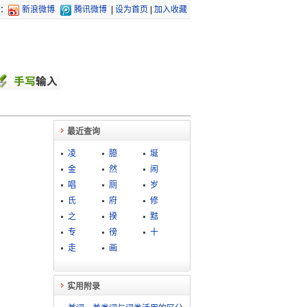
：
新浪微博
腾讯微博
|
设为首页
|
加入收藏
最近查询
凌
臆
埏
金
然
闹
唱
厕
岁
氏
府
修
之
揆
黠
专
徬
十
走
画
实用附录