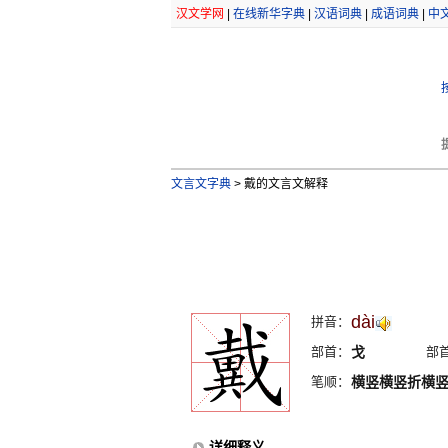
汉文学网
|
在线新华字典
|
汉语词典
|
成语词典
|
中
文言文字典
>
戴的文言文解释
dài
拼音：
部首：
戈
部
笔顺：
横竖横竖折横
详细释义