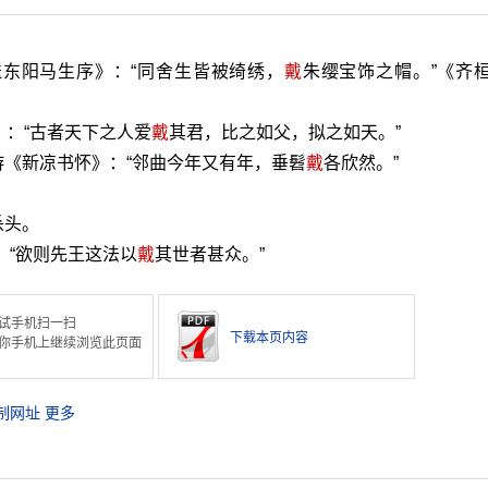
送东阳马生序》：“同舍生皆被绮绣，
戴
朱缨宝饰之帽。”《齐
》：“古者天下之人爱
戴
其君，比之如父，拟之如天。”
《新凉书怀》：“邻曲今年又有年，垂髫
戴
各欣然。”
杀头。
：“欲则先王这法以
戴
其世者甚众。”
试手机扫一扫
下载本页内容
你手机上继续浏览此页面
制网址
更多