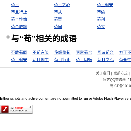
苟且
苟且之心
苟且偷安
苟且行止
苟从
苟偷
苟全性命
苟冒
苟利
苟合取容
苟同
苟妄
与“苟”相关的成语
不敢苟同
不苟言笑
侈纵偷苟
阿意苟合
阿谀苟合
方正
苟且偷安
苟且偷生
苟且行止
苟且因循
苟且之心
苟全
|
|
关于我们
联系方式
官方QQ交流群:
2
粤ICP备1010
Either scripts and active content are not permitted to run or Adobe Flash Player versi