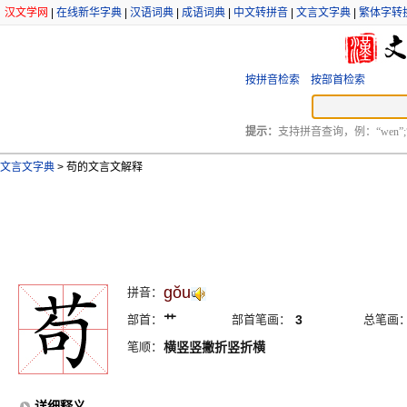
汉文学网
|
在线新华字典
|
汉语词典
|
成语词典
|
中文转拼音
|
文言文字典
|
繁体字转
按拼音检索
按部首检索
提示：
支持拼音查询，例：“wen”;
文言文字典
>
苟的文言文解释
gŏu
拼音：
部首：
艹
部首笔画：
3
总笔画
笔顺：
横竖竖撇折竖折横
详细释义