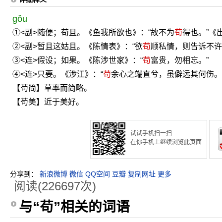
gǒu
①<副>随便；苟且。《鱼我所欲也》：“故不为
苟
得也。”《
②<副>暂且这姑且。《陈情表》：“欲
苟
顺私情，则告诉不许
③<连>假设；如果。《陈涉世家》：“
苟
富贵，勿相忘。”
④<连>只要。《涉江》：“
苟
余心之端直兮，虽僻远其何伤。
【苟简】草率而简略。
【苟美】近于美好。
试试手机扫一扫
在你手机上继续浏览此页面
分享到：
新浪微博
微信
QQ空间
豆瓣
复制网址
更多
阅读(226697次)
与“苟”相关的词语