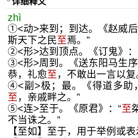
详细释义
zhì
①<动>来到；到达。《赵威后
斯天下之民
至
焉。”
②<形>达到顶点。《订鬼》：
③<形>周到。《送东阳马生序
恭，礼愈
至
，不敢出一言以复
④<副>极；最。《得道多助
至
，亲戚畔之。”
⑤<连>至于。《原君》：“
至
不当诛之。”
【至如】至于，用于举例或表