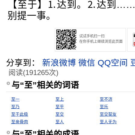
【至于】⒈达到。⒉达到…
别提一事。
试试手机扫一扫
在你手机上继续浏览此页面
分享到：
新浪微博
微信
QQ空间
阅读(191265次)
与“至”相关的词语
至一
至上
至不济
至乃
至乎
至乐
至于此极
至交
至交契友
至亲骨肉
至人
至人无为
与“至”相关的成语