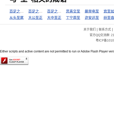
百足之虫，至断不僵
百足之虫，至断不蹶
百足之虫，至死不僵
悲喜交至
飙举电至
宾至
从头至尾
大公至正
大中至正
丁宁周至
迩安远至
纷至
|
|
关于我们
联系方式
官方QQ交流群:
2
粤ICP备1010
Either scripts and active content are not permitted to run or Adobe Flash Player versi