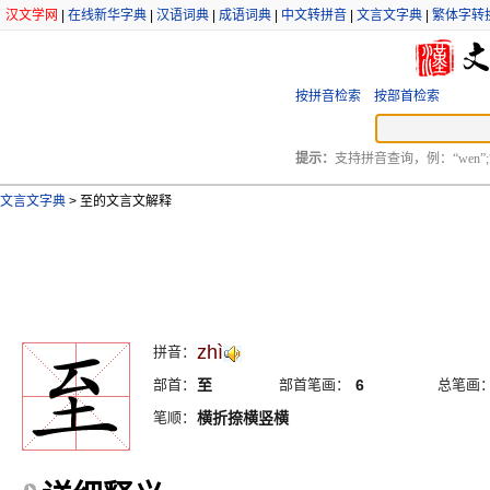
汉文学网
|
在线新华字典
|
汉语词典
|
成语词典
|
中文转拼音
|
文言文字典
|
繁体字转
按拼音检索
按部首检索
提示：
支持拼音查询，例：“wen”;
文言文字典
>
至的文言文解释
zhì
拼音：
部首：
至
部首笔画：
6
总笔画
笔顺：
横折捺横竖横