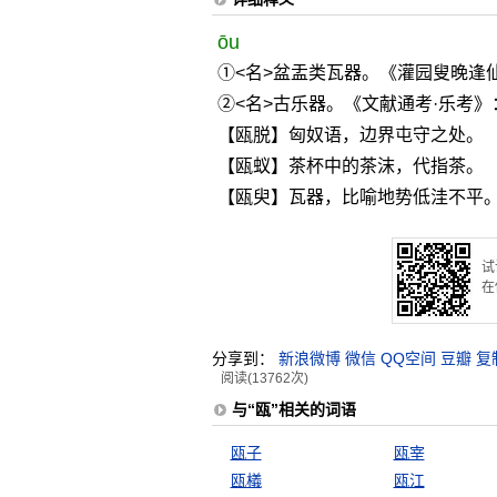
ōu
①<名>盆盂类瓦器。《灌园叟晚逢
②<名>古乐器。《文献通考·乐考》
【瓯脱】匈奴语，边界屯守之处。
【瓯蚁】茶杯中的茶沫，代指茶。
【瓯臾】瓦器，比喻地势低洼不平
试
在
分享到：
新浪微博
微信
QQ空间
豆瓣
复
阅读(13762次)
与“瓯”相关的词语
瓯子
瓯宰
瓯檥
瓯江