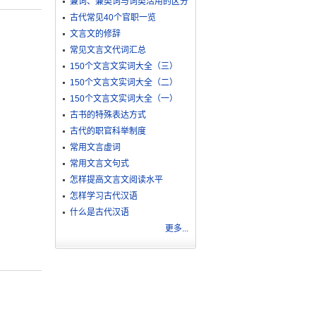
兼词、兼类词与词类活用的区分
古代常见40个官职一览
文言文的修辞
常见文言文代词汇总
150个文言文实词大全（三）
150个文言文实词大全（二）
150个文言文实词大全（一）
古书的特殊表达方式
古代的职官科举制度
常用文言虚词
常用文言文句式
怎样提高文言文阅读水平
怎样学习古代汉语
什么是古代汉语
更多...