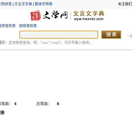
文转拼音
|
文言文字典
|
繁体字转换
关注我们
按拼音检索
按部首检索
提示：
支持拼音查询，例：“wen”;“wen2”。可手写输入查询 。
首笔画：
4
总笔画：
8
折捺