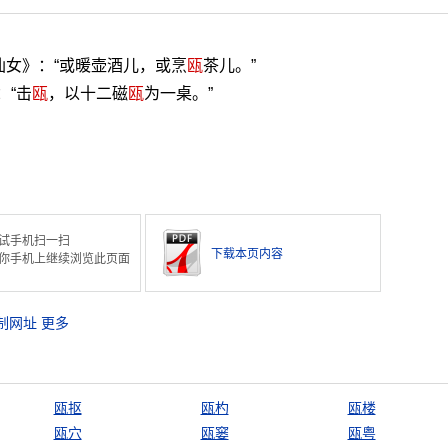
仙女》：“或暖壶酒儿，或烹
瓯
茶儿。”
：“击
瓯
，以十二磁
瓯
为一桌。”
。
试手机扫一扫
下载本页内容
你手机上继续浏览此页面
制网址
更多
瓯抠
瓯杓
瓯楼
瓯穴
瓯窭
瓯粤