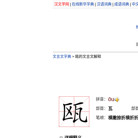
汉文学网
|
在线新华字典
|
汉语词典
|
成语词典
|
中
文言文字典
>
瓯的文言文解释
ōu
拼音：
部首：
瓦
部
笔顺：
横撇捺折横折
详细释义