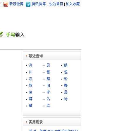
：
新浪微博
腾讯微博
|
设为首页
|
加入收藏
最近查询
肖
灵
娟
川
耆
惶
忍
鱍
沓
惝
团
覈
易
孪
恳
尊
沽
待
敷
绘
实用附录