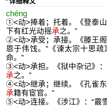
详细释义
chéng
①<动>捧着；托着。《登泰山
下有红光动摇
承
之。”
②<动>承受；承接。《滕王阁
恩于伟饯。”《谏太宗十思疏
命。”
③<动>承担。《狱中杂记》：
承
之。”
④<动>继承；继续。《孔雀东
承
籍有宦官。”
⑤<动>连接。《涉江》：“霰