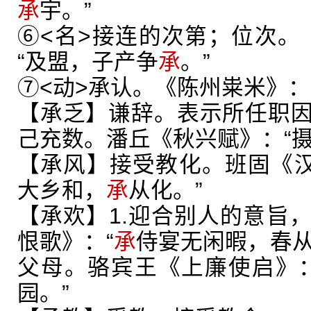
承
宇。”
⑥<名>接连的次第；位次。
“及盟，子产争
承
。”
⑦<动>承认。《陈州粜米》：
【承乏】谦辞。表示所任职
己充数。潘丘《秋兴赋》：“
【承风】接受教化。班固《汉
大乡和，
承
从化。”
【承欢】1.迎合别人的意旨
恨歌》：“
承
侍宴无闲暇，春从
父母。骆宾王《上廉使启》：
园。”