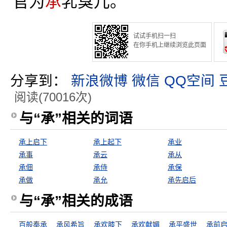
官为
承
乳臭儿。”
试试手机扫一扫
在你手机上继续浏览此页面
分享到：
新浪微博
微信
QQ空间
阅读(70016次)
与“承”相关的词语
承上启下
承上起下
承业
承事
承云
承从
承佃
承侍
承保
承做
承允
承先启后
与“承”相关的成语
百般奉承
承风希旨
承欢膝下
承欢献媚
承平盛世
承前