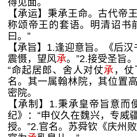
得见面。
【承运】秉承王命。古代帝
称颂帝王的套语。明清诏书
曰。”
【承旨】1.逢迎意旨。《后汉
震慑，望风
承
。”2.接受圣旨
“命起居郎、舍人对仗
承
，仗
名。其一属翰林院，其位置
密院。
【承制】1.秉承皇帝旨意而
纪》：“申仪久在魏兴，专威
授。”2.官名。苏舜钦《庆州