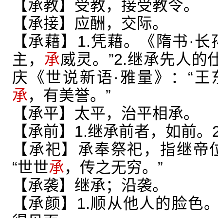
【承教】受教，接受教令。
【承接】应酬，交际。
【承藉】1.凭藉。《隋书·长
主，
承
威灵。”2.继承先人的
庆《世说新语·雅量》：“
承
，有美誉。”
【承平】太平，治平相承。
【承前】1.继承前者，如前。2
【承祀】承奉祭祀，指继帝
“世世
承
，传之无穷。”
【承袭】继承；沿袭。
【承颜】1.顺从他人的脸色。