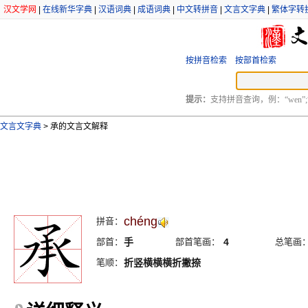
汉文学网
|
在线新华字典
|
汉语词典
|
成语词典
|
中文转拼音
|
文言文字典
|
繁体字转
按拼音检索
按部首检索
提示：
支持拼音查询，例：“wen”;
文言文字典
>
承的文言文解释
chéng
拼音：
部首：
手
部首笔画：
4
总笔画
笔顺：
折竖横横横折撇捺