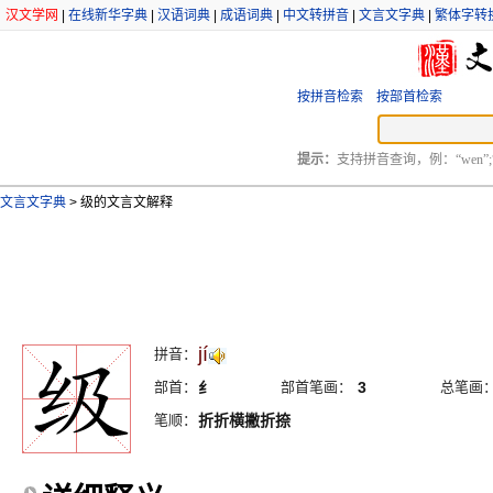
汉文学网
|
在线新华字典
|
汉语词典
|
成语词典
|
中文转拼音
|
文言文字典
|
繁体字转
按拼音检索
按部首检索
提示：
支持拼音查询，例：“wen”;
文言文字典
>
级的文言文解释
jí
拼音：
部首：
纟
部首笔画：
3
总笔画
笔顺：
折折横撇折捺