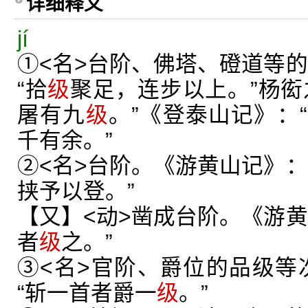
详细释义
jí
①<名>台阶、佛塔、磴道等的
“拾
级
聚足，连步以上。”杨衒
屠有九
级
。”《登泰山记》：
千有余。”
②<名>台阶。《游黄山记》：
挟予以登。”
【又】<动>凿成台阶。《游黄
者
级
之。”
③<名>官阶、爵位的品级等
“斩一首者爵一
级
。”