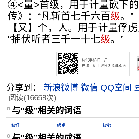
④<量>首级，用于计量砍下的
传》：“凡斩首七千六百
级
。”
【又】个，人。用于计量俘虏
“捕伏听者三千一十七
级
。”
试试手机扫一扫
在你手机上继续浏览此页面
分享到：
新浪微博
微信
QQ空间
阅读(16658次)
与“级”相关的词语
级任
级别
级数
与“级”相关的成语