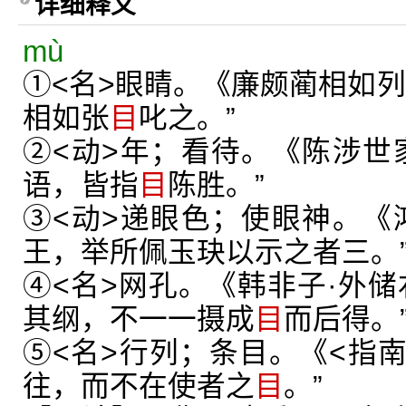
详细释义
mù
①<名>眼睛。《廉颇蔺相如列
相如张
目
叱之。”
②<动>年；看待。《陈涉世
语，皆指
目
陈胜。”
③<动>递眼色；使眼神。《
王，举所佩玉玦以示之者三。
④<名>网孔。《韩非子·外储
其纲，不一一摄成
目
而后得。
⑤<名>行列；条目。《<指南
往，而不在使者之
目
。”