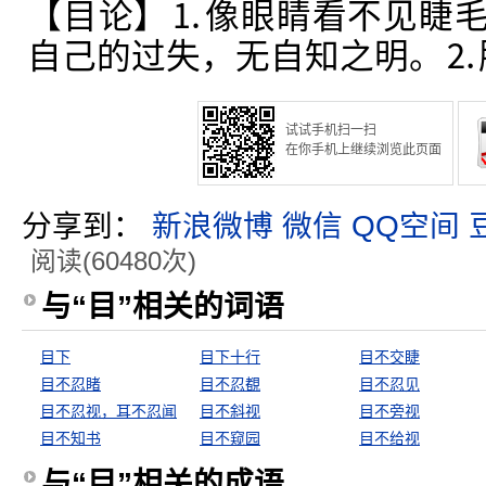
【目论】⒈像眼睛看不见睫
自己的过失，无自知之明。⒉
试试手机扫一扫
在你手机上继续浏览此页面
分享到：
新浪微博
微信
QQ空间
阅读(60480次)
与“目”相关的词语
目下
目下十行
目不交睫
目不忍睹
目不忍覩
目不忍见
目不忍视，耳不忍闻
目不斜视
目不旁视
目不知书
目不窥园
目不给视
与“目”相关的成语