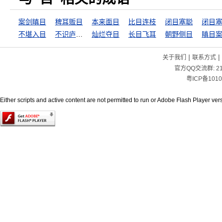
案剑瞋目
稗耳贩目
本来面目
比目连枝
闭目塞聪
闭目
不堪入目
不识庐山真面目
灿烂夺目
长目飞耳
朝野侧目
瞋目
|
|
关于我们
联系方式
官方QQ交流群:
2
粤ICP备1010
Either scripts and active content are not permitted to run or Adobe Flash Player versi