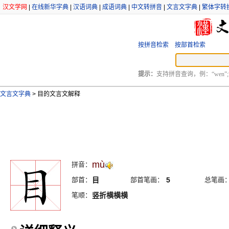
汉文学网
|
在线新华字典
|
汉语词典
|
成语词典
|
中文转拼音
|
文言文字典
|
繁体字转
按拼音检索
按部首检索
提示：
支持拼音查询，例：“wen”;
文言文字典
>
目的文言文解释
mù
拼音：
部首：
目
部首笔画：
5
总笔画
笔顺：
竖折横横横