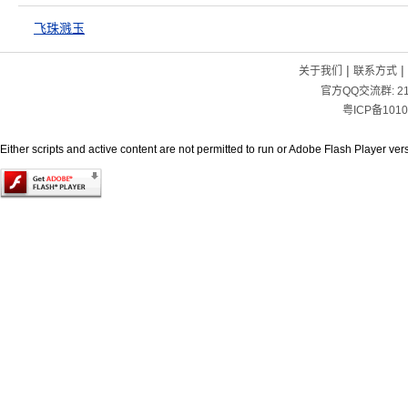
飞珠溅玉
|
|
关于我们
联系方式
官方QQ交流群:
2
粤ICP备1010
Either scripts and active content are not permitted to run or Adobe Flash Player versi