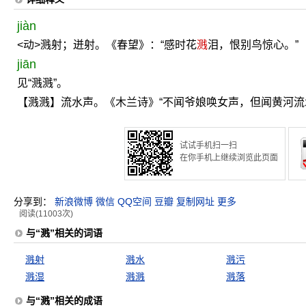
jiàn
<动>溅射；迸射。《春望》：“感时花
溅
泪，恨别鸟惊心。”
jiān
见“溅溅”。
【溅溅】流水声。《木兰诗》“不闻爷娘唤女声，但闻黄河流
试试手机扫一扫
在你手机上继续浏览此页面
分享到：
新浪微博
微信
QQ空间
豆瓣
复制网址
更多
阅读(11003次)
与“溅”相关的词语
溅射
溅水
溅污
溅湿
溅溅
溅落
与“溅”相关的成语