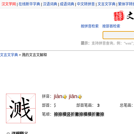
汉文学网
|
在线新华字典
|
汉语词典
|
成语词典
|
中文转拼音
|
文言文字典
|
繁体字转
按拼音检索
按部首检索
提示：
支持拼音查询，例：“wen”;
文言文字典
>
溅的文言文解释
jiàn
jiān
拼音：
部首：
氵
部首笔画：
3
总笔画
笔顺：
捺捺横竖折撇捺横横折撇捺
详细释义