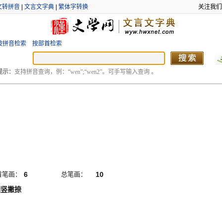
文转拼音
|
文言文字典
|
繁体字转换
关注我们
按拼音检索
按部首检索
提示：
支持拼音查询，例：“wen”;“wen2”。可手写输入查询 。
首笔画：
6
总笔画：
10
横竖撇捺