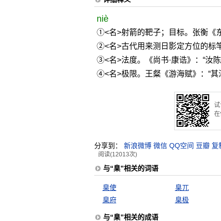
niè
①<名>射箭的靶子；目标。张衡《
②<名>古代用来测日影定方位的标
③<名>法度。《尚书·康诰》：“汝
④<名>极限。王粲《游海赋》：“
试
在
分享到：
新浪微博
微信
QQ空间
豆瓣
复
阅读(12013次)
与“臬”相关的词语
臬使
臬兀
臬府
臬极
与“臬”相关的成语