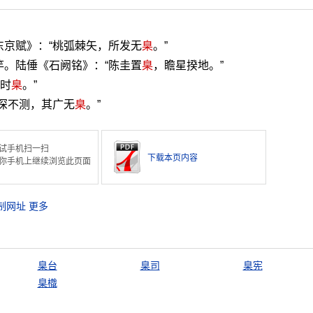
东京赋》：“桃弧棘矢，所发无
臬
。”
竿。陆倕《石阙铭》：“陈圭置
臬
，瞻星揆地。”
陈时
臬
。”
其深不测，其广无
臬
。”
试手机扫一扫
下载本页内容
你手机上继续浏览此页面
制网址
更多
臬台
臬司
臬宪
臬樴