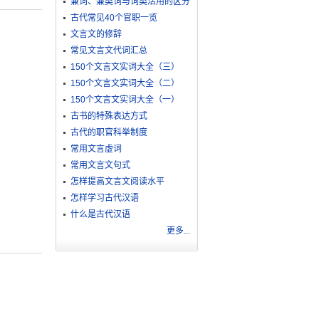
兼词、兼类词与词类活用的区分
古代常见40个官职一览
文言文的修辞
常见文言文代词汇总
150个文言文实词大全（三）
150个文言文实词大全（二）
150个文言文实词大全（一）
古书的特殊表达方式
古代的职官科举制度
常用文言虚词
常用文言文句式
怎样提高文言文阅读水平
怎样学习古代汉语
什么是古代汉语
更多...