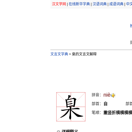
汉文学网
|
在线新华字典
|
汉语词典
|
成语词典
|
中
文言文字典
>
臬的文言文解释
niè
拼音：
部首：
自
部
笔顺：
撇竖折横横横
详细释义