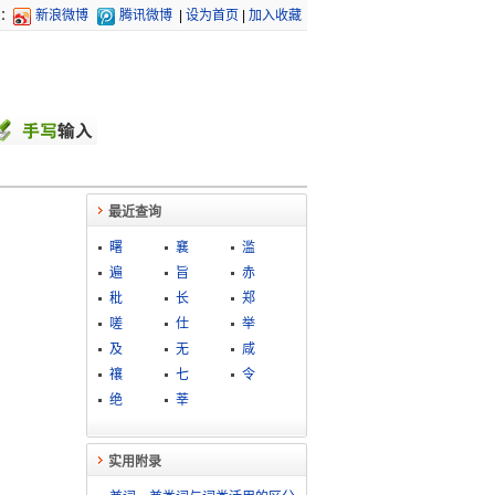
：
新浪微博
腾讯微博
|
设为首页
|
加入收藏
最近查询
曙
襄
滥
遍
旨
赤
秕
长
郑
嗟
仕
举
及
无
咸
禳
七
令
绝
莘
实用附录