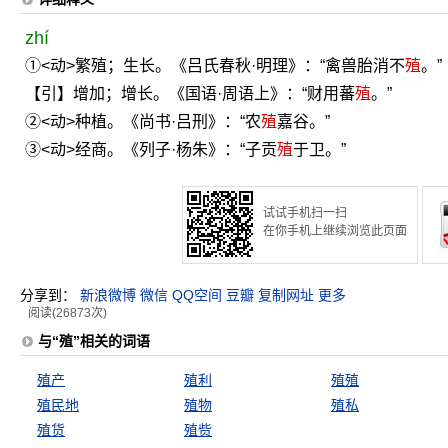
zhí
①<动>繁殖；生长。《吕氏春秋·明理》：“禽兽胎消不
殖
。”
【引】增加；增长。《国语·周语上》：“财用蕃
殖
。”
②<动>种植。《尚书·吕刑》：“农
殖
嘉谷。”
③<动>经商。《列子·杨朱》：“子贡
殖
于卫。”
试试手机扫一扫
在你手机上继续浏览此页面
分享到：
新浪微博
微信
QQ空间
豆瓣
复制网址
更多
阅读(26873次)
与“殖”相关的词语
殖产
殖利
殖殖
殖民地
殖物
殖私
殖货
殖赀