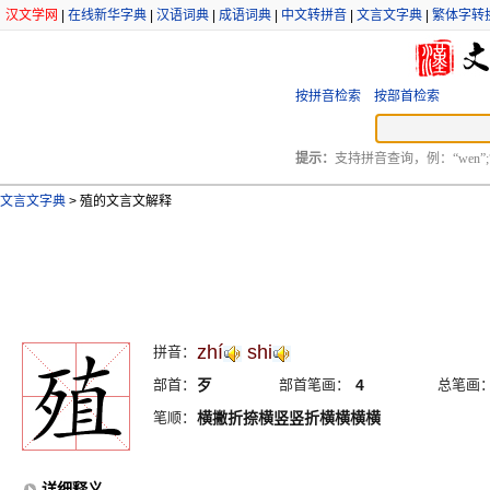
汉文学网
|
在线新华字典
|
汉语词典
|
成语词典
|
中文转拼音
|
文言文字典
|
繁体字转
按拼音检索
按部首检索
提示：
支持拼音查询，例：“wen”;
文言文字典
>
殖的文言文解释
zhí
shi
拼音：
部首：
歹
部首笔画：
4
总笔画
笔顺：
横撇折捺横竖竖折横横横横
详细释义