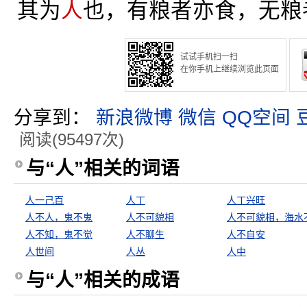
其为
人
也，有粮者亦食，无粮
试试手机扫一扫
在你手机上继续浏览此页面
分享到：
新浪微博
微信
QQ空间
阅读(95497次)
与“人”相关的词语
人一己百
人丁
人丁兴旺
人不人，鬼不鬼
人不可貌相
人不知，鬼不觉
人不聊生
人不自安
人世间
人丛
人中
与“人”相关的成语