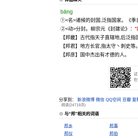
bāng
①<名>诸候的封国,泛指国家。《季
②<动>分封。柳宗元《封建论》：“
【邦畿】古代指天子直辖地,后泛指国
【邦君】地方长官,指太守丶刺史等
【邦彦】国中杰出有才德的人。
试
在
分享到：
新浪微博
微信
QQ空间
豆瓣
复
阅读(24719次)
与“邦”相关的词语
邦乡
邦事
邦仪
邦伯