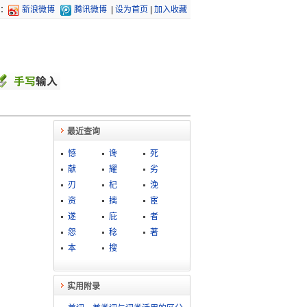
：
新浪微博
腾讯微博
|
设为首页
|
加入收藏
最近查询
憾
谗
死
献
耀
劣
刃
杞
浼
资
摛
宦
遂
庇
者
怨
稔
著
本
搜
实用附录