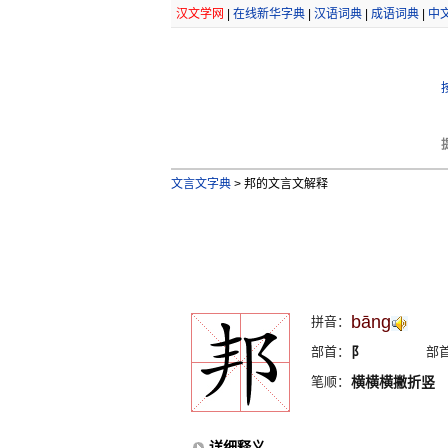
汉文学网
|
在线新华字典
|
汉语词典
|
成语词典
|
中
文言文字典
>
邦的文言文解释
bāng
拼音：
部首：
阝
部
笔顺：
横横横撇折竖
详细释义