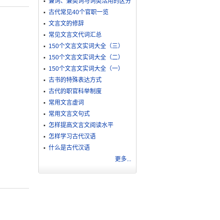
兼词、兼类词与词类活用的区分
古代常见40个官职一览
文言文的修辞
常见文言文代词汇总
150个文言文实词大全（三）
150个文言文实词大全（二）
150个文言文实词大全（一）
古书的特殊表达方式
古代的职官科举制度
常用文言虚词
常用文言文句式
怎样提高文言文阅读水平
怎样学习古代汉语
什么是古代汉语
更多...