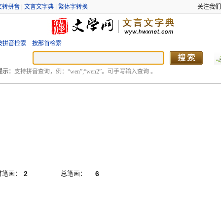
文转拼音
|
文言文字典
|
繁体字转换
关注我们
按拼音检索
按部首检索
提示：
支持拼音查询，例：“wen”;“wen2”。可手写输入查询 。
首笔画：
2
总笔画：
6