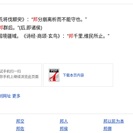
氏将伐颛臾》：“
邦
分崩离析而不能守也。”
邦
群后。”(后,即诸侯)
境疆域。《诗经·商颂·玄鸟》：“
邦
千里,维民所止。”
。
试手机扫一扫
下载本页内容
你手机上继续浏览此页面
制网址
更多
邦交
邦人
邦以民为本
邦佐
邦侯
邦倗