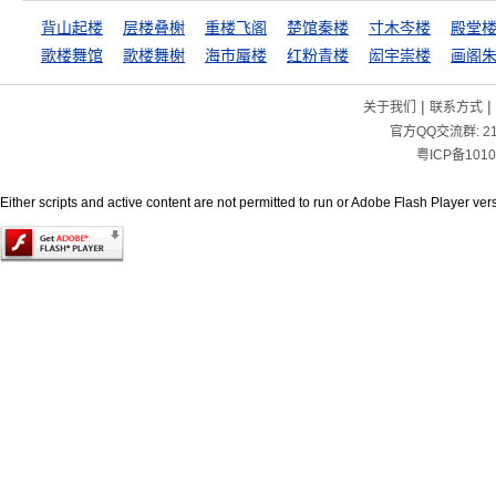
背山起楼
层楼叠榭
重楼飞阁
楚馆秦楼
寸木岑楼
殿堂
歌楼舞馆
歌楼舞榭
海市蜃楼
红粉青楼
闳宇崇楼
画阁
|
|
关于我们
联系方式
官方QQ交流群:
2
粤ICP备1010
Either scripts and active content are not permitted to run or Adobe Flash Player versi