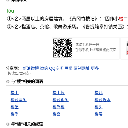
lóu
①<名>两层以上的房屋建筑。《黄冈竹楼记》：“因作小
楼
二
②<名>指酒店、茶馆、歌舞游乐场。《鲁提辖拳打镇关西》
试试手机扫一扫
在你手机上继续浏览此页面
分享到：
新浪微博
微信
QQ空间
豆瓣
复制网址
更多
阅读(17254次)
与“楼”相关的词语
楼上
楼上妆
楼儿
楼台亭阁
楼台殿阁
楼台近水
楼堡
楼外楼
楼头
楼季
楼宫
楼层
与“楼”相关的成语