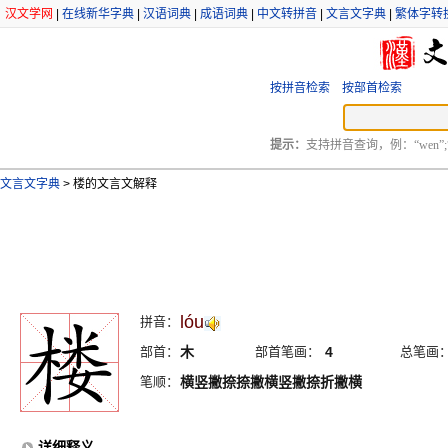
汉文学网
|
在线新华字典
|
汉语词典
|
成语词典
|
中文转拼音
|
文言文字典
|
繁体字转
按拼音检索
按部首检索
提示：
支持拼音查询，例：“wen”;
文言文字典
>
楼的文言文解释
lóu
拼音：
部首：
木
部首笔画：
4
总笔画
笔顺：
横竖撇捺捺撇横竖撇捺折撇横
详细释义