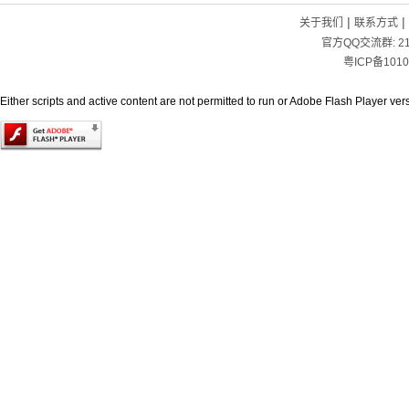
|
|
关于我们
联系方式
官方QQ交流群:
2
粤ICP备1010
Either scripts and active content are not permitted to run or Adobe Flash Player versi