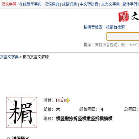
汉文学网
|
在线新华字典
|
汉语词典
|
成语词典
|
中文转拼音
|
文言文字典
|
繁体字转
按拼音检索
按部首检索
提示：
支持拼音查询，例：“wen”;
文言文字典
>
楣的文言文解释
méi
拼音：
部首：
木
部首笔画：
4
总笔画
笔顺：
横竖撇捺折竖横撇竖折横横横
详细释义