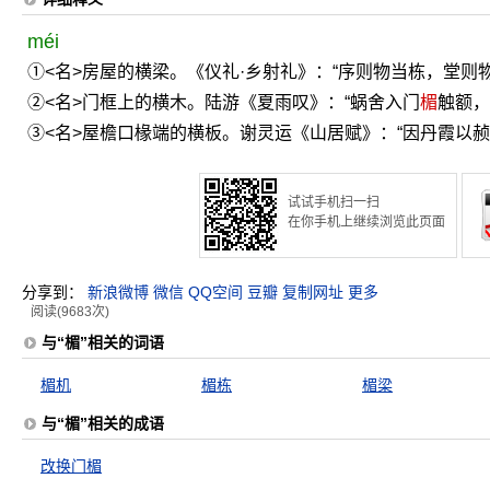
méi
①<名>房屋的横梁。《仪礼·乡射礼》：“序则物当栋，堂则
②<名>门框上的横木。陆游《夏雨叹》：“蜗舍入门
楣
触额，
③<名>屋檐口椽端的横板。谢灵运《山居赋》：“因丹霞以赪
试试手机扫一扫
在你手机上继续浏览此页面
分享到：
新浪微博
微信
QQ空间
豆瓣
复制网址
更多
阅读(9683次)
与“楣”相关的词语
楣机
楣栋
楣梁
与“楣”相关的成语
改换门楣