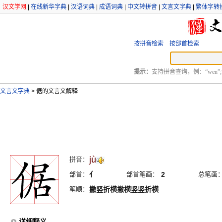
汉文学网
|
在线新华字典
|
汉语词典
|
成语词典
|
中文转拼音
|
文言文字典
|
繁体字转
按拼音检索
按部首检索
提示：
支持拼音查询，例：“wen”;
文言文字典
>
倨的文言文解释
jù
拼音：
部首：
亻
部首笔画：
2
总笔画
笔顺：
撇竖折横撇横竖竖折横
详细释义