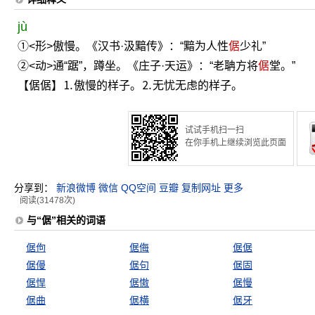
jù
①<形>傲慢。《汉书·汲黯传》：“黯为人性
倨
少礼”
②<动>通“踞”，蹲坐。《庄子·天运》：“老聃方将
倨
堂。”
【倨倨】⒈傲慢的样子。⒉无忧无虑的样子。
试试手机扫一扫
在你手机上继续浏览此页面
分享到：
新浪微博
微信
QQ空间
豆瓣
复制网址
更多
阅读(31478次)
与“倨”相关的词语
倨佝
倨侮
倨倨
倨僈
倨句
倨固
倨悍
倨慠
倨慢
倨曲
倨横
倨牙