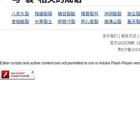
八花九裂
残编裂简
瞋目裂眦
撑霆裂月
冲冠眦裂
穿云
发指眦裂
分茅裂土
肝肠寸裂
肝心若裂
海沸山裂
轰天
|
|
关于我们
联系方式
官方QQ交流群:
2
粤ICP备1010
Either scripts and active content are not permitted to run or Adobe Flash Player versi