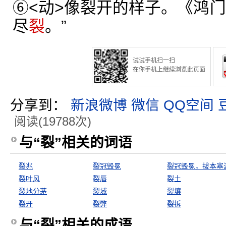
⑥<动>像裂开的样子。《鸿门
尽
裂
。”
试试手机扫一扫
在你手机上继续浏览此页面
分享到：
新浪微博
微信
QQ空间
阅读(19788次)
与“裂”相关的词语
裂兆
裂冠毁冕
裂冠毁冕，拔本塞
裂叶风
裂唇
裂土
裂地分茅
裂域
裂壤
裂开
裂弊
裂拆
与“裂”相关的成语