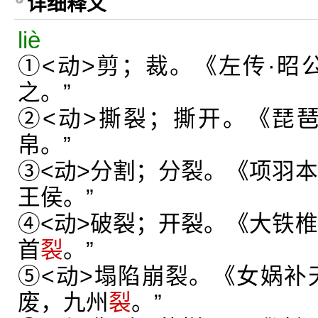
详细释义
liè
①<动>剪；裁。《左传·昭
之。”
②<动>撕裂；撕开。《琵
帛。”
③<动>分割；分裂。《项羽本
王侯。”
④<动>破裂；开裂。《大铁椎
首
裂
。”
⑤<动>塌陷崩裂。《女娲补
废，九州
裂
。”