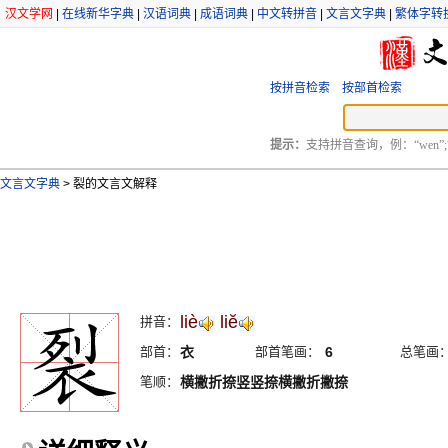
汉文学网
|
在线新华字典
|
汉语词典
|
成语词典
|
中文转拼音
|
文言文字典
|
繁体字转
按拼音检索
按部首检索
提示：
支持拼音查询，例：“wen”;
文言文字典
>
裂的文言文解释
liè
liĕ
拼音：
部首：
衣
部首笔画：
6
总笔画
笔顺：
横撇折捺竖竖捺横撇折撇捺