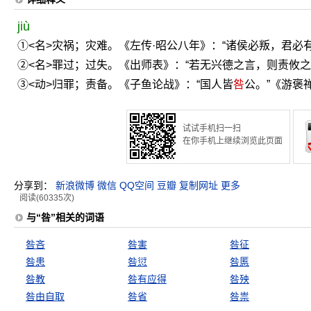
jiù
①<名>灾祸；灾难。《左传·昭公八年》：“诸侯必叛，君必
②<名>罪过；过失。《出师表》：“若无兴德之言，则责攸
③<动>归罪；责备。《子鱼论战》：“国人皆
咎
公。”《游褒
试试手机扫一扫
在你手机上继续浏览此页面
分享到：
新浪微博
微信
QQ空间
豆瓣
复制网址
更多
阅读(60335次)
与“咎”相关的词语
咎吝
咎害
咎征
咎患
咎愆
咎慝
咎教
咎有应得
咎殃
咎由自取
咎省
咎祟