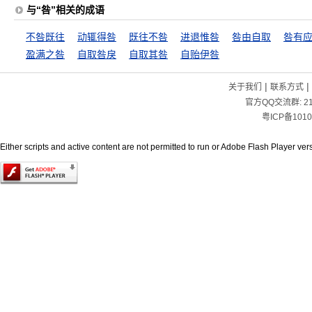
与“咎”相关的成语
不咎既往
动辄得咎
既往不咎
进退惟咎
咎由自取
咎有
盈满之咎
自取咎戾
自取其咎
自贻伊咎
|
|
关于我们
联系方式
官方QQ交流群:
2
粤ICP备1010
Either scripts and active content are not permitted to run or Adobe Flash Player versi