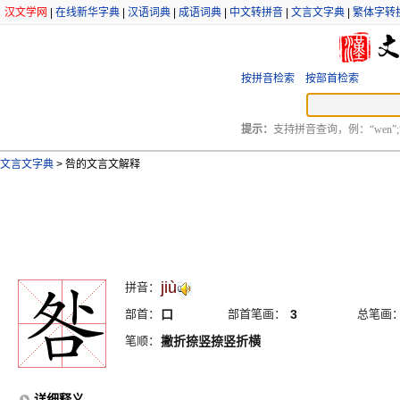
汉文学网
|
在线新华字典
|
汉语词典
|
成语词典
|
中文转拼音
|
文言文字典
|
繁体字转
按拼音检索
按部首检索
提示：
支持拼音查询，例：“wen”;
文言文字典
>
咎的文言文解释
jiù
拼音：
部首：
口
部首笔画：
3
总笔画
笔顺：
撇折捺竖捺竖折横
详细释义