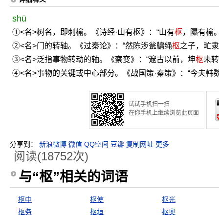
shū
①<名>树名，即刺榆。《诗经·山有枢》：“山有
枢
，隰有榆。
②<名>门的转轴。《过秦论》：“然陈涉瓮牖绳
枢
之子，甿隶
③<名>泛指事物转动的轴。《察变》：“邃古以前，坤
枢
未转
④<名>事物的关键或中心部分。《战国策·秦策》：“今夫韩
试试手机扫一扫
在你手机上继续浏览此页面
分享到：
新浪微博
微信
QQ空间
豆瓣
复制网址
更多
阅读(18752次)
与“枢”相关的词语
枢中
枢使
枢光
枢务
枢垣
枢奥