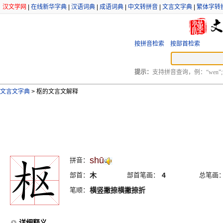
汉文学网
|
在线新华字典
|
汉语词典
|
成语词典
|
中文转拼音
|
文言文字典
|
繁体字转
按拼音检索
按部首检索
提示：
支持拼音查询，例：“wen”;
文言文字典
>
枢的文言文解释
shū
拼音：
部首：
木
部首笔画：
4
总笔画
笔顺：
横竖撇捺横撇捺折
详细释义