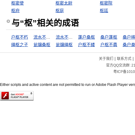
枢密使
枢密太尉
枢密院
枢府
枢庭
枢廷
与“枢”相关的成语
户枢不朽
流水不腐，户枢不蠹
流水不腐，户枢不蝼
蓬户桑枢
桑户蓬枢
桑户
绳枢之子
瓮牖桑枢
瓮牖绳枢
户枢不蝼
户枢不蠹
桑户
|
|
关于我们
联系方式
官方QQ交流群:
2
粤ICP备1010
Either scripts and active content are not permitted to run or Adobe Flash Player versi