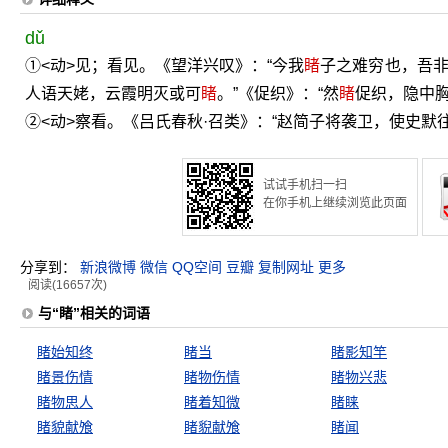
dǔ
①<动>见；看见。《望洋兴叹》：“今我
睹
子之难穷也，吾非
人语天姥，云霞明灭或可
睹
。”《促织》：“然
睹
促织，隐中胸
②<动>察看。《吕氏春秋·召类》：“赵简子将袭卫，使史默
试试手机扫一扫
在你手机上继续浏览此页面
分享到：
新浪微博
微信
QQ空间
豆瓣
复制网址
更多
阅读(16657次)
与“睹”相关的词语
睹始知终
睹当
睹影知竿
睹景伤情
睹物伤情
睹物兴悲
睹物思人
睹着知微
睹睐
睹貌献飧
睹貎献飧
睹闻