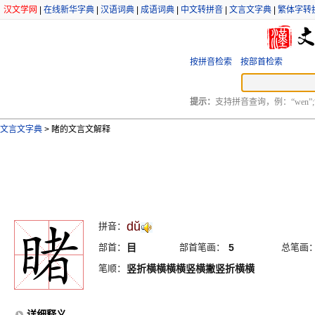
汉文学网
|
在线新华字典
|
汉语词典
|
成语词典
|
中文转拼音
|
文言文字典
|
繁体字转
按拼音检索
按部首检索
提示：
支持拼音查询，例：“wen”;
文言文字典
>
睹的文言文解释
dŭ
拼音：
部首：
目
部首笔画：
5
总笔画
笔顺：
竖折横横横横竖横撇竖折横横
详细释义