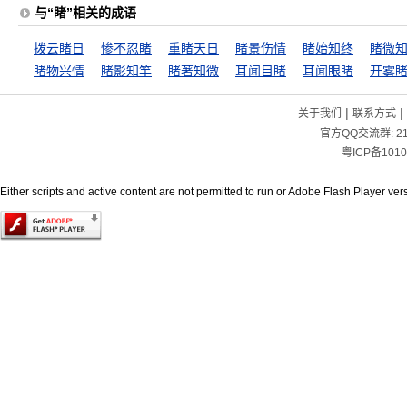
与“睹”相关的成语
拨云睹日
惨不忍睹
重睹天日
睹景伤情
睹始知终
睹微
睹物兴情
睹影知竿
睹著知微
耳闻目睹
耳闻眼睹
开雾
|
|
关于我们
联系方式
官方QQ交流群:
2
粤ICP备1010
Either scripts and active content are not permitted to run or Adobe Flash Player versi