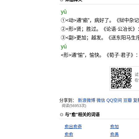
yù
①<动>通“瘉”，病好了。《狱中杂
②<形>贤；胜过。《论语·公冶长》
③<副>更加；越发。《送东阳马生
yú
<形>通“愉”，愉快。《荀子·君子》
试
在
分享到：
新浪微博
微信
QQ空间
豆瓣
复
阅读(56953次)
与“愈”相关的词语
愈出愈奇
愈加
愈愈
愈愚