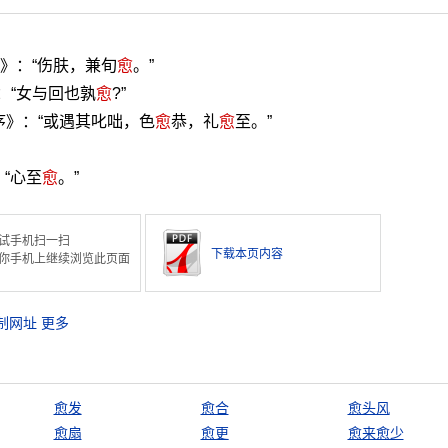
记》：“伤肤，兼旬
愈
。”
：“女与回也孰
愈
?”
序》：“或遇其叱咄，色
愈
恭，礼
愈
至。”
：“心至
愈
。”
试手机扫一扫
下载本页内容
你手机上继续浏览此页面
制网址
更多
愈发
愈合
愈头风
愈扇
愈更
愈来愈少