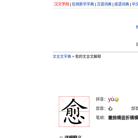
汉文学网
|
在线新华字典
|
汉语词典
|
成语词典
|
中
文言文字典
>
愈的文言文解释
yù
拼音：
部首：
心
部
笔顺：
撇捺横竖折横
详细释义