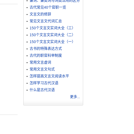
兼词、兼类词与词类活用的区分
古代常见40个官职一览
文言文的修辞
常见文言文代词汇总
150个文言文实词大全（三）
150个文言文实词大全（二）
150个文言文实词大全（一）
古书的特殊表达方式
古代的职官科举制度
常用文言虚词
常用文言文句式
怎样提高文言文阅读水平
怎样学习古代汉语
什么是古代汉语
更多...