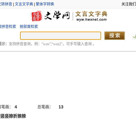
文转拼音
|
文言文字典
|
繁体字转换
关注我们
按拼音检索
按部首检索
提示：
支持拼音查询，例：“wen”;“wen2”。可手写输入查询 。
首笔画：
4
总笔画：
13
横竖竖捺折捺捺