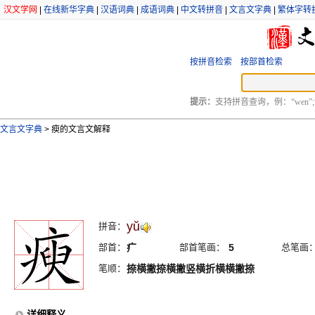
汉文学网
|
在线新华字典
|
汉语词典
|
成语词典
|
中文转拼音
|
文言文字典
|
繁体字转
按拼音检索
按部首检索
提示：
支持拼音查询，例：“wen”;
文言文字典
>
瘐的文言文解释
yŭ
拼音：
部首：
疒
部首笔画：
5
总笔画
笔顺：
捺横撇捺横撇竖横折横横撇捺
详细释义