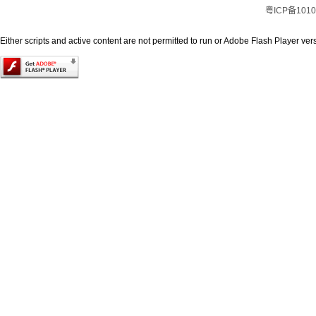
粤ICP备1010
Either scripts and active content are not permitted to run or Adobe Flash Player versi