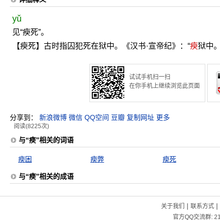
yǔ
见“瘐死”。
【瘐死】古时指囚犯死在狱中。《汉书·宣帝纪》：“
瘐
狱中。
试试手机扫一扫
在你手机上继续浏览此页面
分享到：
新浪微博
微信
QQ空间
豆瓣
复制网址
更多
阅读(8225次)
与“瘐”相关的词语
瘐困
瘐弊
瘐死
与“瘐”相关的成语
|
|
关于我们
联系方式
官方QQ交流群:
2