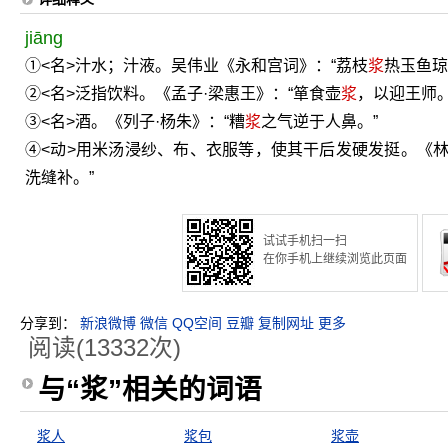
jiāng
①<名>汁水；汁液。吴伟业《永和宫词》：“荔枝
浆
热玉鱼琼
②<名>泛指饮料。《孟子·梁惠王》：“箪食壶
浆
，以迎王师。
③<名>酒。《列子·杨朱》：“糟
浆
之气逆于人鼻。”
④<动>用米汤浸纱、布、衣服等，使其干后发硬发挺。《
洗缝补。”
试试手机扫一扫
在你手机上继续浏览此页面
分享到：
新浪微博
微信
QQ空间
豆瓣
复制网址
更多
阅读(13332次)
与“浆”相关的词语
浆人
浆包
浆壶