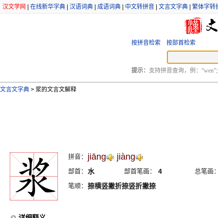
汉文学网
|
在线新华字典
|
汉语词典
|
成语词典
|
中文转拼音
|
文言文字典
|
繁体字转
按拼音检索
按部首检索
提示：
支持拼音查询，例：“wen”;
文言文字典
>
浆的文言文解释
jiāng
jiàng
拼音：
部首：
水
部首笔画：
4
总笔画
笔顺：
捺横竖撇折捺竖折撇捺
详细释义