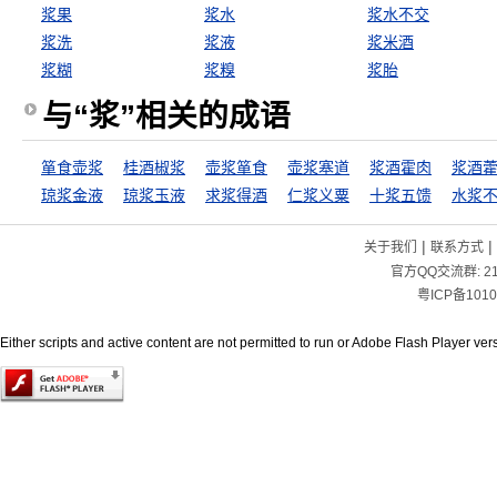
浆果
浆水
浆水不交
浆洗
浆液
浆米酒
浆糊
浆糗
浆胎
与“浆”相关的成语
箪食壶浆
桂酒椒浆
壶浆箪食
壶浆塞道
浆酒霍肉
浆酒
琼浆金液
琼浆玉液
求浆得酒
仁浆义粟
十浆五馈
水浆
|
|
关于我们
联系方式
官方QQ交流群:
2
粤ICP备1010
Either scripts and active content are not permitted to run or Adobe Flash Player versi