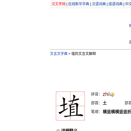
汉文学网
|
在线新华字典
|
汉语词典
|
成语词典
|
中
文言文字典
>
埴的文言文解释
zhí
拼音：
部首：
土
部
笔顺：
横竖横横竖竖
详细释义