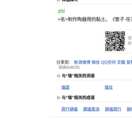
zhí
<名>制作陶器用的黏土。《管子·任
试
在
分享到：
新浪微博
微信
QQ空间
豆瓣
复
阅读(6485次)
与“埴”相关的词语
埴固
埴坟
与“埴”相关的成语
冥行擿埴
摘埴索涂
擿埴冥行
擿