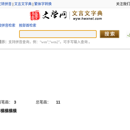
文转拼音
|
文言文字典
|
繁体字转换
关注我们
按拼音检索
按部首检索
提示：
支持拼音查询，例：“wen”;“wen2”。可手写输入查询 。
首笔画：
3
总笔画：
11
折横横横横