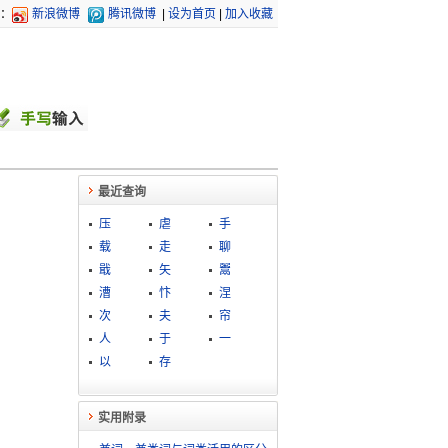
：
新浪微博
腾讯微博
|
设为首页
|
加入收藏
最近查询
压
虐
手
载
走
聊
戢
矢
鬻
漕
忭
涅
次
夫
帘
人
于
一
以
存
实用附录