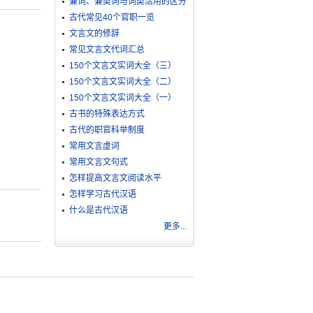
兼词、兼类词与词类活用的区分
古代常见40个官职一览
文言文的修辞
常见文言文代词汇总
150个文言文实词大全（三）
150个文言文实词大全（二）
150个文言文实词大全（一）
古书的特殊表达方式
古代的职官科举制度
常用文言虚词
常用文言文句式
怎样提高文言文阅读水平
怎样学习古代汉语
什么是古代汉语
更多...