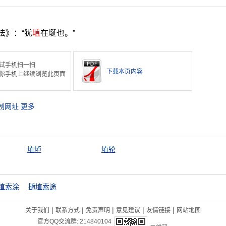
法》：“犹
埴
在埏也。”
试手机扫一扫
下载本页内容
你手机上继续浏览此页面
制网址
更多
埴垆
埴轮
埴索涂
擿埴索途
|
|
|
|
|
关于我们
联系方式
免责声明
意见建议
友情链接
网站地图
官方QQ交流群:
214840104