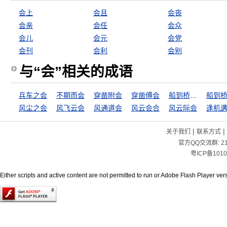
会上
会且
会丧
会亲
会任
会众
会儿
会元
会党
会刊
会利
会别
与“会”相关的成语
兵车之会
不期而会
穿凿附会
穿凿傅会
船到桥门自会直
风尘之会
风飞云会
风通道会
风云会合
风云际会
逢机
|
|
关于我们
联系方式
官方QQ交流群:
2
粤ICP备1010
Either scripts and active content are not permitted to run or Adobe Flash Player versi