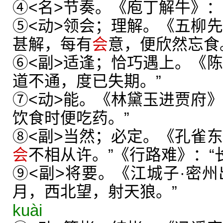
④<名>节奏。《庖丁解牛》：
⑤<动>领会；理解。《五柳先
甚解，每有
会
意，便欣然忘食
⑥<副>适逢；恰巧遇上。《陈
道不通，度已失期。”
⑦<动>能。《林黛玉进贾府》
饮食时便吃药。”
⑧<副>当然；必定。《孔雀东
会
不相从许。”《行路难》：“
⑨<副>将要。《江城子·密州
月，西北望，射天狼。”
kuài