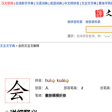
汉文学网
|
在线新华字典
|
汉语词典
|
成语词典
|
中文转拼音
|
文言文字典
|
繁体字转
按拼音检索
按部首检索
提示：
支持拼音查询，例：“wen”;
文言文字典
>
会的文言文解释
huì
kuài
拼音：
部首：
人
部首笔画：
2
总笔画
笔顺：
撇捺横横折捺