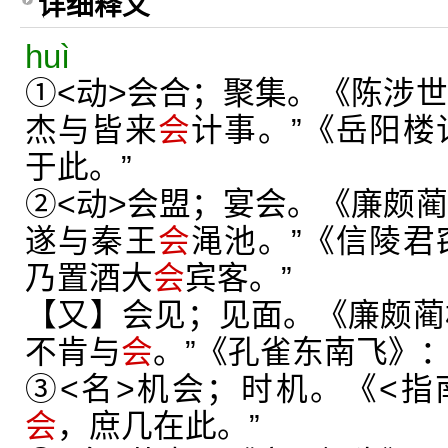
详细释义
huì
①<动>会合；聚集。《陈涉世
杰与皆来
会
计事。”《岳阳楼
于此。”
②<动>会盟；宴会。《廉颇蔺
遂与秦王
会
渑池。”《信陵君
乃置酒大
会
宾客。”
【又】会见；见面。《廉颇蔺
不肯与
会
。”《孔雀东南飞》：
③<名>机会；时机。《<指
会
，庶几在此。”