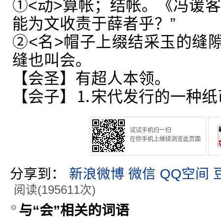
①<动>算帐；结帐。《冯谖客
能为文收责于薛者乎？”
②<名>帽子上缀结采玉的缝
缝也叫会。
【会圣】有超人本领。
【会子】⒈宋代发行的一种纸
试试手机扫一扫
在你手机上继续浏览此页面
分享到：
新浪微博
微信
QQ空间
阅读(195611次)
与“会”相关的词语