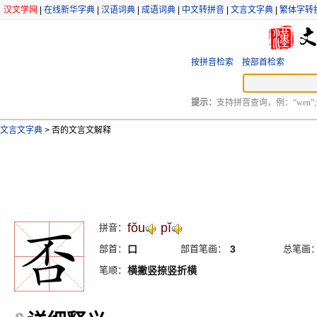
汉文学网
|
在线新华字典
|
汉语词典
|
成语词典
|
中文转拼音
|
文言文字典
|
繁体字转
按拼音检索
按部首检索
提示：
支持拼音查询，例：“wen”;
文言文字典
>
否的文言文解释
fŏu
pĭ
拼音：
部首：
口
部首笔画：
3
总笔画
笔顺：
横撇竖捺竖折横