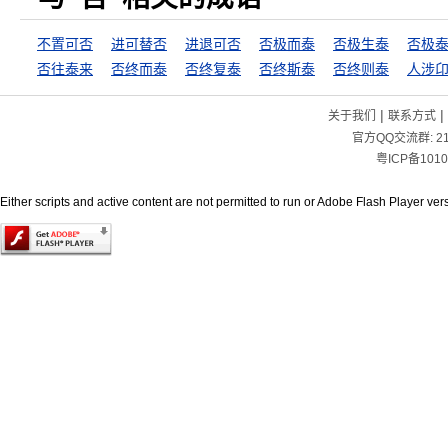
不置可否
进可替否
进退可否
否极而泰
否极生泰
否极
否往泰来
否终而泰
否终复泰
否终斯泰
否终则泰
人涉
|
|
关于我们
联系方式
官方QQ交流群:
2
粤ICP备1010
Either scripts and active content are not permitted to run or Adobe Flash Player versi