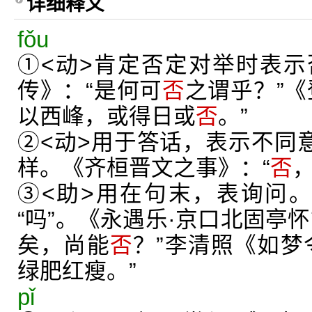
详细释义
fǒu
①<动>肯定否定对举时表
传》：“是何可
否
之谓乎？”《
以西峰，或得日或
否
。”
②<动>用于答话，表示不同意
样。《齐桓晋文之事》：“
否
③<助>用在句末，表询问。相
“吗”。《永遇乐·京口北固亭
矣，尚能
否
？”李清照《如梦
绿肥红瘦。”
pǐ