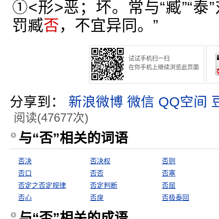
①<形>恶；坏。常与“臧”“泰
罚臧
否
，不宜异同。”
试试手机扫一扫
在你手机上继续浏览此页面
分享到：
新浪微博
微信
QQ空间
阅读(47677次)
与“否”相关的词语
否决
否决权
否则
否口
否否
否塞
否定之否定规律
否定判断
否屈
否心
否戾
否极泰回
与“否”相关的成语