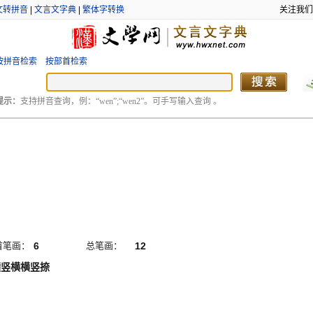
文转拼音
|
文言文字典
|
繁体字转换
关注我们
按拼音检索
按部首检索
提示：
支持拼音查询，例：“wen”;“wen2”。可手写输入查询 。
首笔画：
6
总笔画：
12
横竖横横竖捺