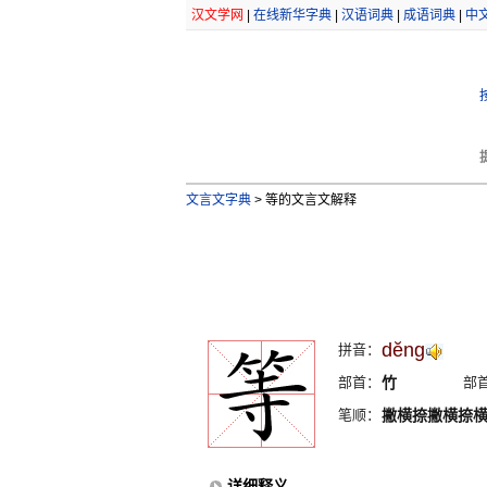
汉文学网
|
在线新华字典
|
汉语词典
|
成语词典
|
中
文言文字典
>
等的文言文解释
dĕng
拼音：
部首：
竹
部
笔顺：
撇横捺撇横捺
详细释义