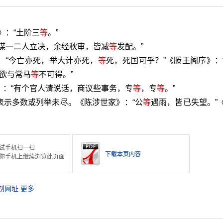
》：“土阶三
等
。”
主谋一二人立决，余经秋审，皆减
等
发配。”
：“今亡亦死，举大计亦死，
等
死，死国可乎？”《滕王阁序》：
且欲与常马
等
不可得。”
》：“有个官人请说话，商议些事务，专
等
，专
等
。”
表示多数或列举未尽。《陈涉世家》：“公
等
遇雨，皆已失望。”
试手机扫一扫
下载本页内容
你手机上继续浏览此页面
制网址
更多