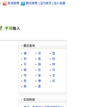
：
新浪微博
腾讯微博
|
设为首页
|
加入收藏
最近查询
肇
洪
箜
刿
真
吃
号
固
拜
娓
亘
位
怵
宙
言
贶
嗛
扣
嫉
基
实用附录