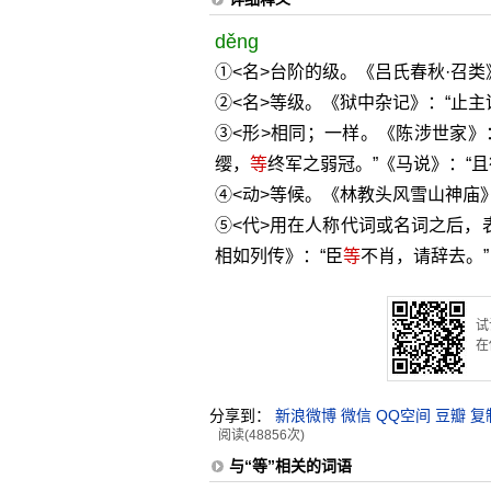
děng
①<名>台阶的级。《吕氏春秋·召类
②<名>等级。《狱中杂记》：“止
③<形>相同；一样。《陈涉世家》
缨，
等
终军之弱冠。”《马说》：“
④<动>等候。《林教头风雪山神庙
⑤<代>用在人称代词或名词之后，
相如列传》：“臣
等
不肖，请辞去。”
试
在
分享到：
新浪微博
微信
QQ空间
豆瓣
复
阅读(48856次)
与“等”相关的词语