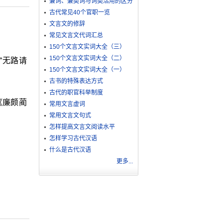
兼词、兼类词与词类活用的区分
古代常见40个官职一览
文言文的修辞
常见文言文代词汇总
150个文言文实词大全（三）
150个文言文实词大全（二）
“无路请
150个文言文实词大全（一）
古书的特殊表达方式
古代的职官科举制度
《廉颇蔺
常用文言虚词
常用文言文句式
怎样提高文言文阅读水平
怎样学习古代汉语
什么是古代汉语
更多...