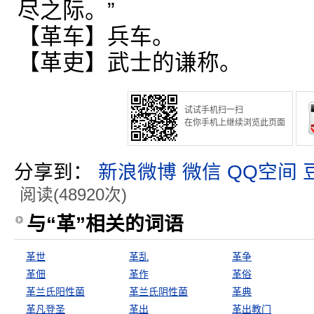
尽之际。”
【革车】兵车。
【革吏】武士的谦称。
试试手机扫一扫
在你手机上继续浏览此页面
分享到：
新浪微博
微信
QQ空间
阅读(48920次)
与“革”相关的词语
革世
革乱
革争
革佃
革作
革俗
革兰氏阳性菌
革兰氏阴性菌
革典
革凡登圣
革出
革出教门