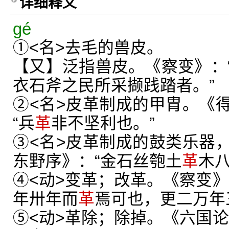
详细释义
gé
①<名>去毛的兽皮。
【又】泛指兽皮。《察变》：
衣石斧之民所采撷践踏者。”
②<名>皮革制成的甲胄。《
“兵
革
非不坚利也。”
③<名>皮革制成的鼓类乐器
东野序》：“金石丝匏土
革
木
④<动>变革；改革。《察变》
年卅年而
革
焉可也，更二万年
⑤<动>革除；除掉。《六国论