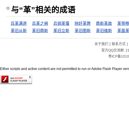
与“革”相关的成语
兵革满道
兵革之祸
兵销革偃
除奸革弊
鼎新革故
革带
革旧从新
革旧鼎新
革旧立新
革旧图新
革旧维新
革面
|
|
关于我们
联系方式
官方QQ交流群:
2
粤ICP备1010
Either scripts and active content are not permitted to run or Adobe Flash Player versi