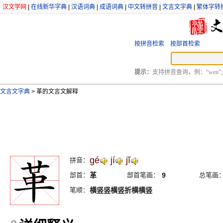
汉文学网
|
在线新华字典
|
汉语词典
|
成语词典
|
中文转拼音
|
文言文字典
|
繁体字转
按拼音检索
按部首检索
提示：
支持拼音查询，例：“wen”;
文言文字典
>
革的文言文解释
gé
jí
jĭ
拼音：
部首：
革
部首笔画：
9
总笔画
笔顺：
横竖竖横竖折横横竖