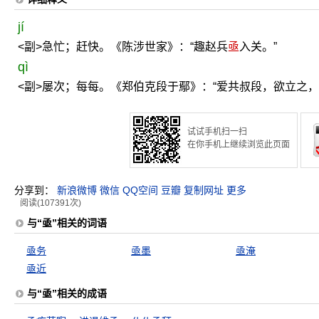
jí
<副>急忙；赶快。《陈涉世家》：“趣赵兵
亟
入关。”
qì
<副>屡次；每每。《郑伯克段于鄢》：“爱共叔段，欲立之，
试试手机扫一扫
在你手机上继续浏览此页面
分享到：
新浪微博
微信
QQ空间
豆瓣
复制网址
更多
阅读(107391次)
与“亟”相关的词语
亟务
亟墨
亟淹
亟近
与“亟”相关的成语