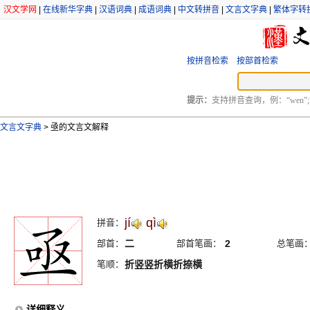
汉文学网
|
在线新华字典
|
汉语词典
|
成语词典
|
中文转拼音
|
文言文字典
|
繁体字转
按拼音检索
按部首检索
提示：
支持拼音查询，例：“wen”;
文言文字典
>
亟的文言文解释
jí
qì
拼音：
部首：
二
部首笔画：
2
总笔画
笔顺：
折竖竖折横折捺横
详细释义