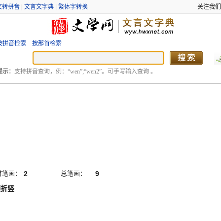
文转拼音
|
文言文字典
|
繁体字转换
关注我们
按拼音检索
按部首检索
提示：
支持拼音查询，例：“wen”;“wen2”。可手写输入查询 。
首笔画：
2
总笔画：
9
横折竖