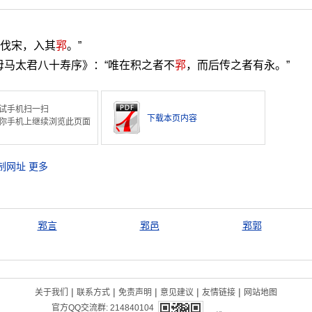
“伐宋，入其
郛
。”
母马太君八十寿序》：“唯在积之者不
郛
，而后传之者有永。”
试手机扫一扫
下载本页内容
你手机上继续浏览此页面
制网址
更多
郛言
郛邑
郛郭
|
|
|
|
|
关于我们
联系方式
免责声明
意见建议
友情链接
网站地图
官方QQ交流群:
214840104