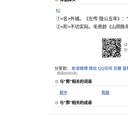
fú
①<名>外城。《左传·隐公五年》：
②<形>不切实际。毛奇龄《山阴陈
试
在
分享到：
新浪微博
微信
QQ空间
豆瓣
复
阅读(6593次)
与“郛”相关的词语
郛宇
郛廓
与“郛”相关的成语