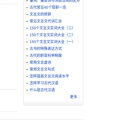
兼词、兼类词与词类活用的区分
古代常见40个官职一览
文言文的修辞
常见文言文代词汇总
150个文言文实词大全（三）
150个文言文实词大全（二）
150个文言文实词大全（一）
古书的特殊表达方式
古代的职官科举制度
常用文言虚词
常用文言文句式
怎样提高文言文阅读水平
怎样学习古代汉语
什么是古代汉语
更多...