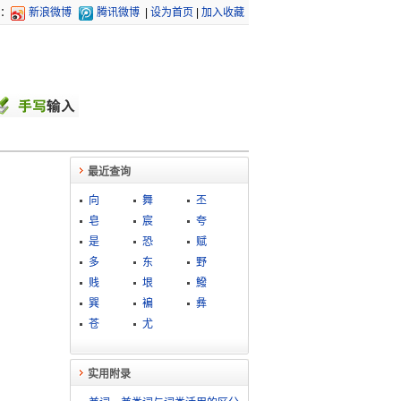
：
新浪微博
腾讯微博
|
设为首页
|
加入收藏
最近查询
向
舞
丕
皂
宸
夸
是
恐
赋
多
东
野
贱
垠
鱍
巽
褊
彝
苍
尤
实用附录