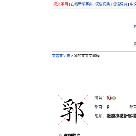
汉文学网
|
在线新华字典
|
汉语词典
|
成语词典
|
中
文言文字典
>
郛的文言文解释
fú
拼音：
部首：
阝
部
笔顺：
撇捺捺撇折竖
详细释义