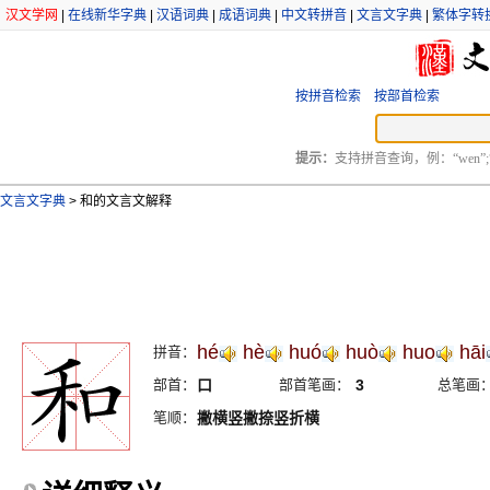
汉文学网
|
在线新华字典
|
汉语词典
|
成语词典
|
中文转拼音
|
文言文字典
|
繁体字转
按拼音检索
按部首检索
提示：
支持拼音查询，例：“wen”;
文言文字典
>
和的文言文解释
hé
hè
huó
huò
huo
hāi
拼音：
部首：
口
部首笔画：
3
总笔画
笔顺：
撇横竖撇捺竖折横