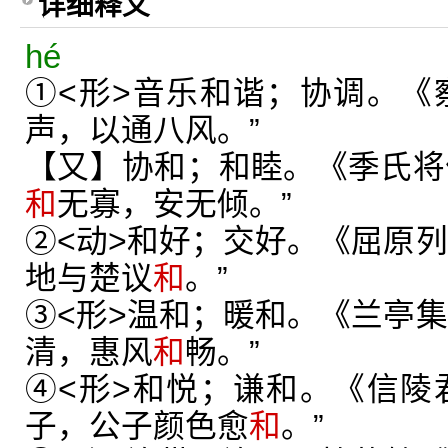
详细释义
hé
①<形>音乐和谐；协调。《
声，以通八风。”
【又】协和；和睦。《季氏将
和
无寡，安无倾。”
②<动>和好；交好。《屈原列
地与楚议
和
。”
③<形>温和；暖和。《兰亭集
清，惠风
和
畅。”
④<形>和悦；谦和。《信陵
子，公子颜色愈
和
。”