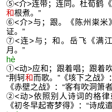
⑤<介>连带；连同。杜荀鹤《
和
根煮。”
⑥<介>与；跟。《陈州粜米
证。”
⑦<连>与；和。岳飞《满
月。”
hè
①<动>应和；跟着唱；跟着
“荆轲
和
而歌。”《垓下之战》
《赤壁之战》：“客有吹洞箫
②<动>依照别人诗词的格
《初冬早起寄梦得》：“诗成