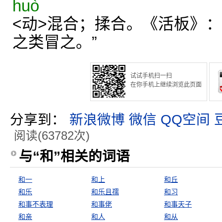
huò
<动>混合；揉合。《活板》：
之类冒之。”
试试手机扫一扫
在你手机上继续浏览此页面
分享到：
新浪微博
微信
QQ空间
阅读(63782次)
与“和”相关的词语
和一
和上
和丘
和乐
和乐且孺
和习
和事不表理
和事佬
和事天子
和亲
和人
和从