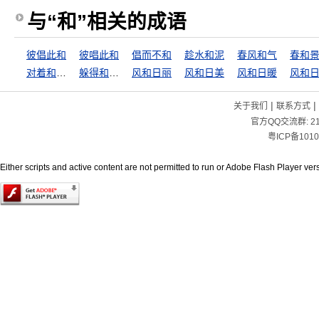
与“和”相关的成语
彼倡此和
彼唱此和
倡而不和
趁水和泥
春风和气
春和
对着和尚骂贼秃
躲得和尚躲不得寺
风和日丽
风和日美
风和日暖
风和
|
|
关于我们
联系方式
官方QQ交流群:
2
粤ICP备1010
Either scripts and active content are not permitted to run or Adobe Flash Player versi