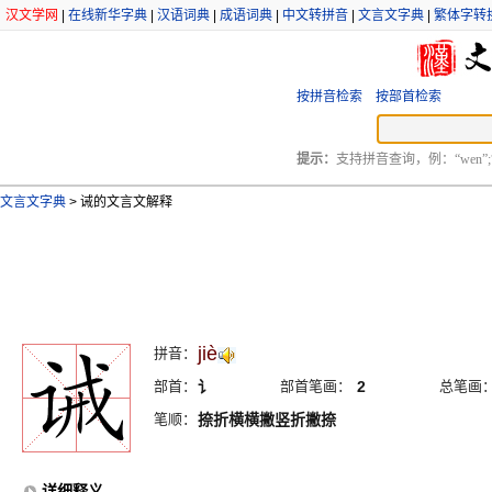
汉文学网
|
在线新华字典
|
汉语词典
|
成语词典
|
中文转拼音
|
文言文字典
|
繁体字转
按拼音检索
按部首检索
提示：
支持拼音查询，例：“wen”;
文言文字典
>
诫的文言文解释
jiè
拼音：
部首：
讠
部首笔画：
2
总笔画
笔顺：
捺折横横撇竖折撇捺
详细释义