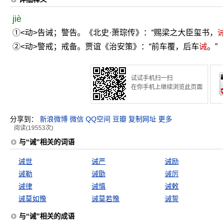
jiè
①<动>告诫；警告。《北史·萧琮传》：“赐梁之大臣玺书，
②<动>警戒；戒备。贾谊《治安策》：“前车覆，后车
诫
。”
试试手机扫一扫
在你手机上继续浏览此页面
分享到：
新浪微博
微信
QQ空间
豆瓣
复制网址
更多
阅读(19553次)
与“诫”相关的词语
诫世
诫严
诫励
诫勒
诫勖
诫厉
诫律
诫慎
诫敕
诫莫如豫
诫莫若豫
诫誓
与“诫”相关的成语