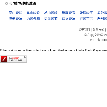
与“峻”相关的成语
崇山峻岭
重山峻岭
丛山峻岭
砥廉峻隅
雕墙峻宇
风骨
隆刑峻法
内峻外和
清风峻节
深文峻法
行峻言厉
严刑
|
|
关于我们
联系方式
官方QQ交流群:
2
粤ICP备1010
Either scripts and active content are not permitted to run or Adobe Flash Player versi