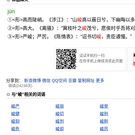
jùn
①<形>高而陡峭。《涉江》：“山
峻
高以蔽日兮，下幽晦以多
②<形>高大。《离骚》：“冀枝叶之
峻
茂兮，愿俟时乎吾将刈
③<形>严峻；严厉。《陈情表》：“诏书切
峻
，责臣逋慢。”
试试手机扫一扫
在你手机上继续浏览此页面
分享到：
新浪微博
微信
QQ空间
豆瓣
复制网址
更多
阅读(24238次)
与“峻”相关的词语
峻严
峻丽
峻举
峻健
峻切
峻刑
峻刻
峻剂
峻削
峻危
峻却
峻厉