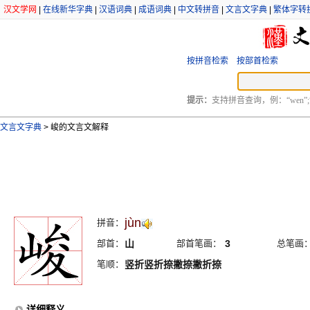
汉文学网
|
在线新华字典
|
汉语词典
|
成语词典
|
中文转拼音
|
文言文字典
|
繁体字转
按拼音检索
按部首检索
提示：
支持拼音查询，例：“wen”;
文言文字典
>
峻的文言文解释
jùn
拼音：
部首：
山
部首笔画：
3
总笔画
笔顺：
竖折竖折捺撇捺撇折捺
详细释义