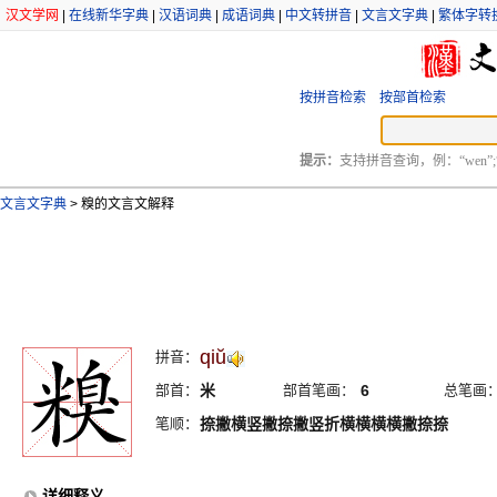
汉文学网
|
在线新华字典
|
汉语词典
|
成语词典
|
中文转拼音
|
文言文字典
|
繁体字转
按拼音检索
按部首检索
提示：
支持拼音查询，例：“wen”;
文言文字典
>
糗的文言文解释
qiŭ
拼音：
部首：
米
部首笔画：
6
总笔画
笔顺：
捺撇横竖撇捺撇竖折横横横横撇捺捺
详细释义