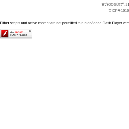
官方QQ交流群:
2
粤ICP备1010
Either scripts and active content are not permitted to run or Adobe Flash Player versi