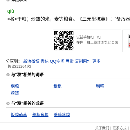
qiǔ
<名>干粮；炒熟的米，麦等粮食。《三元里抗英》：“备乃
试试手机扫一扫
在你手机上继续浏览此页面
分享到：
新浪微博
微信
QQ空间
豆瓣
复制网址
更多
阅读(11264次)
与“糗”相关的词语
糗粮
糗粻
糗糒
糗饵
与“糗”相关的成语
饭糗茹草
羹藜含糗
羹藜唅糗
|
|
关于我们
联系方式