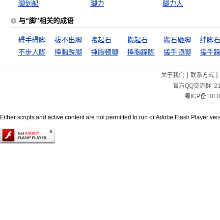
脚划船
脚力
脚力人
与“脚”相关的成语
碍手碍脚
拔不出脚
搬起石头打自己的脚
搬起石头砸自己的脚
搬石砸脚
绊脚
不步人脚
捶胸跌脚
捶胸顿脚
捶胸跺脚
搓手顿脚
搓手
|
|
关于我们
联系方式
官方QQ交流群:
2
粤ICP备1010
Either scripts and active content are not permitted to run or Adobe Flash Player versi