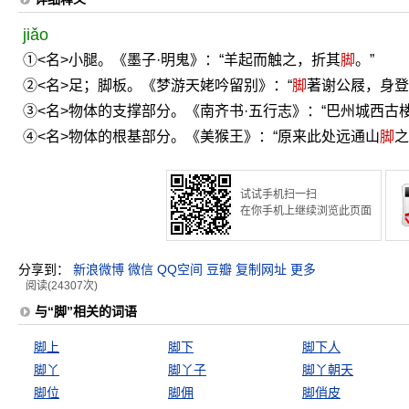
jiǎo
①<名>小腿。《墨子·明鬼》：“羊起而触之，折其
脚
。”
②<名>足；脚板。《梦游天姥吟留别》：“
脚
著谢公屐，身登
③<名>物体的支撑部分。《南齐书·五行志》：“巴州城西古
④<名>物体的根基部分。《美猴王》：“原来此处远通山
脚
之
试试手机扫一扫
在你手机上继续浏览此页面
分享到：
新浪微博
微信
QQ空间
豆瓣
复制网址
更多
阅读(24307次)
与“脚”相关的词语
脚上
脚下
脚下人
脚丫
脚丫子
脚丫朝天
脚位
脚佣
脚俏皮