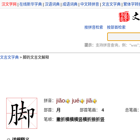
汉文学网
|
在线新华字典
|
汉语词典
|
成语词典
|
中文转拼音
|
文言文字典
|
繁体字转
按拼音检索
按部首检索
提示：
支持拼音查询，例：“wen”;
文言文字典
>
脚的文言文解释
jiăo
jué
jiă
拼音：
部首：
月
部首笔画：
4
总笔画
笔顺：
撇折横横横竖横折捺折竖
详细释义