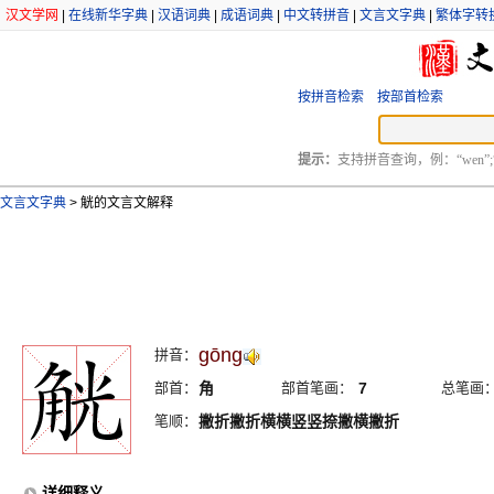
汉文学网
|
在线新华字典
|
汉语词典
|
成语词典
|
中文转拼音
|
文言文字典
|
繁体字转
按拼音检索
按部首检索
提示：
支持拼音查询，例：“wen”;
文言文字典
>
觥的文言文解释
gōng
拼音：
部首：
角
部首笔画：
7
总笔画
笔顺：
撇折撇折横横竖竖捺撇横撇折
详细释义