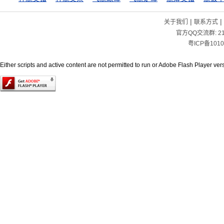
|
|
关于我们
联系方式
官方QQ交流群:
2
粤ICP备1010
Either scripts and active content are not permitted to run or Adobe Flash Player versi