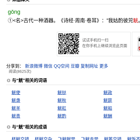
gōng
①<名>古代一种酒器。《诗经·周南·卷耳》：“我姑酌彼兕
觥
试试手机扫一扫
在你手机上继续浏览此页面
分享到：
新浪微博
微信
QQ空间
豆瓣
复制网址
更多
阅读(8625次)
与“觥”相关的词语
觥使
觥挞
觥政
觥盏
觥秋
觥筵
觥羊
觥舡
觥船
觥责
觥酌
觥酬
与“觥”相关的成语
杯觥交错
杯觥交杂
飞觥献斝
飞觥走斝
觥筹交错