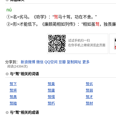
nú
①<名>劣马。《劝学》：“
驽
马十驾，功在不舍。”
②<形>才能低下。《廉颇蔺相如列传》：“相如虽
驽
，独畏廉
试试手机扫一扫
在你手机上继续浏览此页面
分享到：
新浪微博
微信
QQ空间
豆瓣
复制网址
更多
阅读(24394次)
与“驽”相关的词语
驽下
驽乘
驽劣
驽将
驽庸
驽弱
驽愚
驽懦
驽才
驽暗
驽朽
驽材
与“驽”相关的成语