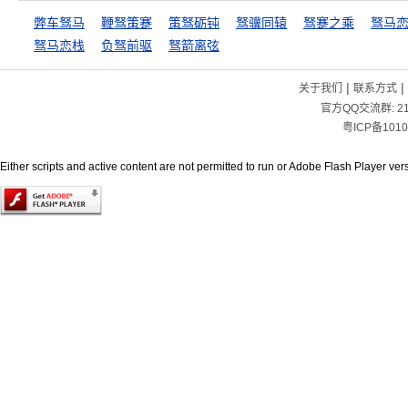
弊车驽马
鞭驽策蹇
策驽砺钝
驽骥同辕
驽蹇之乘
驽马恋栈
负驽前驱
驽箭离弦
|
|
关于我们
联系方式
官方QQ交流群:
2
粤ICP备1010
Either scripts and active content are not permitted to run or Adobe Flash Player versi