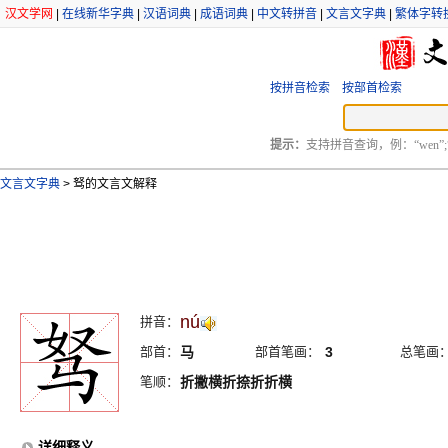
汉文学网
|
在线新华字典
|
汉语词典
|
成语词典
|
中文转拼音
|
文言文字典
|
繁体字转
按拼音检索
按部首检索
提示：
支持拼音查询，例：“wen”;
文言文字典
>
驽的文言文解释
nú
拼音：
部首：
马
部首笔画：
3
总笔画
笔顺：
折撇横折捺折折横
详细释义