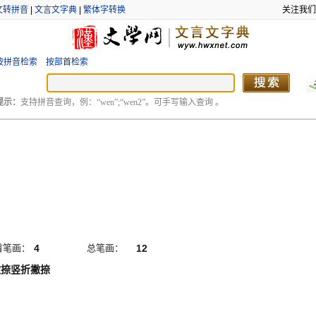
文转拼音
|
文言文字典
|
繁体字转换
关注我们
按拼音检索
按部首检索
提示：
支持拼音查询，例：“wen”;“wen2”。可手写输入查询 。
首笔画：
4
总笔画：
12
撇捺竖折撇捺