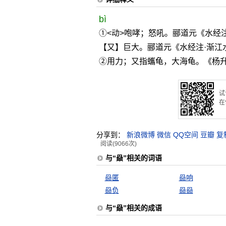
bì
①<动>咆哮；怒吼。郦道元《水经
【又】巨大。郦道元《水经注·渐江
②用力；又指蠵龟，大海龟。《杨升
试
在
分享到：
新浪微博
微信
QQ空间
豆瓣
复
阅读(9066次)
与“赑”相关的词语
赑匿
赑响
赑负
赑赑
与“赑”相关的成语