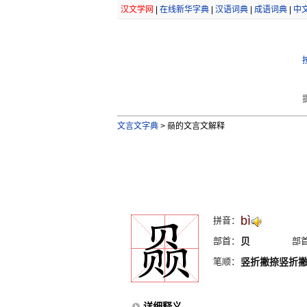
汉文学网
|
在线新华字典
|
汉语词典
|
成语词典
|
中
文言文字典
>
赑的文言文解释
bì
拼音：
部首：
贝
部
笔顺：
竖折撇捺竖折
详细释义