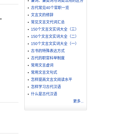
兼词、兼类词与词类活用的区分
古代常见40个官职一览
文言文的修辞
”
常见文言文代词汇总
150个文言文实词大全（三）
150个文言文实词大全（二）
150个文言文实词大全（一）
古书的特殊表达方式
古代的职官科举制度
常用文言虚词
常用文言文句式
怎样提高文言文阅读水平
怎样学习古代汉语
什么是古代汉语
更多...