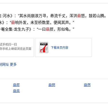
注·河水》：“其水尚崩浪万寻，悬流千丈，浑洪
赑
怒，鼓若山腾。
水》：“
赑
响外发，未至桥数里，便闻其声。”
菴全集·龙生九子》：“一曰
赑
屃，形似龟。”
试手机扫一扫
下载本页内容
你手机上继续浏览此页面
制网址
更多
赑屃
赑怒
赑然
赑风