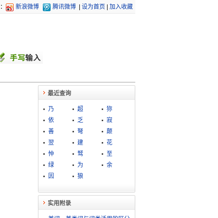
：
新浪微博
腾讯微博
|
设为首页
|
加入收藏
最近查询
乃
超
狝
依
乏
寂
善
弩
颠
翌
建
花
忡
驽
至
绿
为
余
因
狼
实用附录