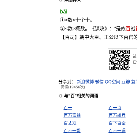
bǎi
①<数>十个十。
②<数>概数。《谋攻》：“是故
百
战
【百司】朝中大臣、王公以下百官
试
在
分享到：
新浪微博
微信
QQ空间
豆瓣
复
阅读(19456次)
与“百”相关的词语
百一
百一诗
百万富翁
百万雄兵
百丈须
百下百全
百不一贷
百不一遇