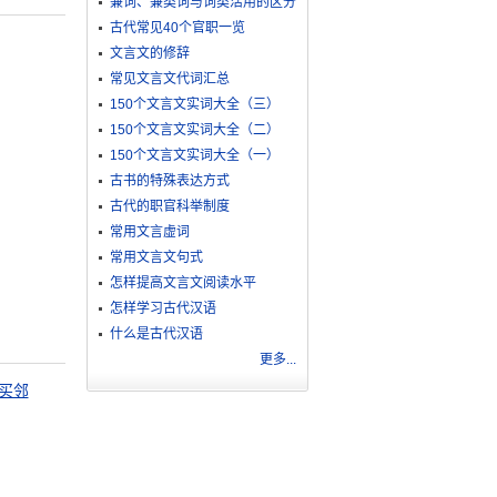
兼词、兼类词与词类活用的区分
古代常见40个官职一览
文言文的修辞
常见文言文代词汇总
150个文言文实词大全（三）
150个文言文实词大全（二）
150个文言文实词大全（一）
古书的特殊表达方式
古代的职官科举制度
常用文言虚词
常用文言文句式
怎样提高文言文阅读水平
怎样学习古代汉语
什么是古代汉语
更多...
买邻