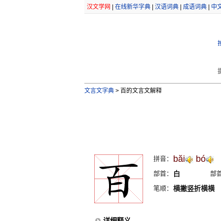
汉文学网
|
在线新华字典
|
汉语词典
|
成语词典
|
中
文言文字典
>
百的文言文解释
băi
bó
拼音：
部首：
白
部
笔顺：
横撇竖折横横
详细释义