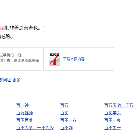
百
胜,非善之善者也。”
的总称。
试手机扫一扫
下载本页内容
你手机上继续浏览此页面
制网址
更多
百一钟
百万
百万买宅，千万
百万雄师
百丈
百丈竿头
百下百着
百不一存
百不一爽
百不为多，一不为少
百不咋
百不失一