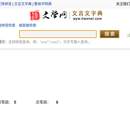
文转拼音
|
文言文字典
|
繁体字转换
关注我们
按拼音检索
按部首检索
提示：
支持拼音查询，例：“wen”;“wen2”。可手写输入查询 。
首笔画：
5
总笔画：
6