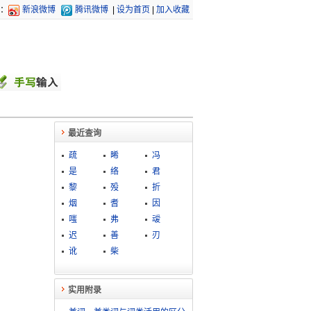
：
新浪微博
腾讯微博
|
设为首页
|
加入收藏
最近查询
疏
晞
冯
是
络
君
黎
殁
折
烟
耆
因
嗤
弗
叆
迟
善
刃
讹
柴
实用附录