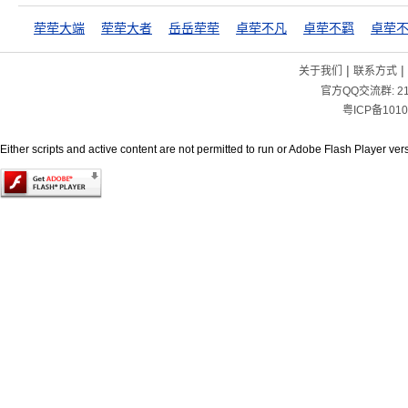
荦荦大端
荦荦大者
岳岳荦荦
卓荦不凡
卓荦不羁
卓荦
|
|
关于我们
联系方式
官方QQ交流群:
2
粤ICP备1010
Either scripts and active content are not permitted to run or Adobe Flash Player versi