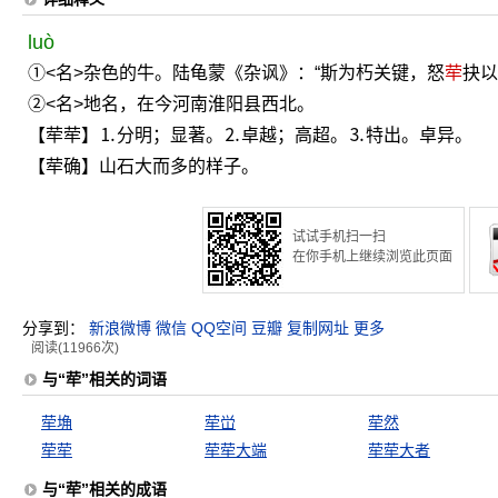
luò
①<名>杂色的牛。陆龟蒙《杂讽》：“斯为朽关键，怒
荦
抉以
②<名>地名，在今河南淮阳县西北。
【荦荦】⒈分明；显著。⒉卓越；高超。⒊特出。卓异。
【荦确】山石大而多的样子。
试试手机扫一扫
在你手机上继续浏览此页面
分享到：
新浪微博
微信
QQ空间
豆瓣
复制网址
更多
阅读(11966次)
与“荦”相关的词语
荦埆
荦峃
荦然
荦荦
荦荦大端
荦荦大者
与“荦”相关的成语