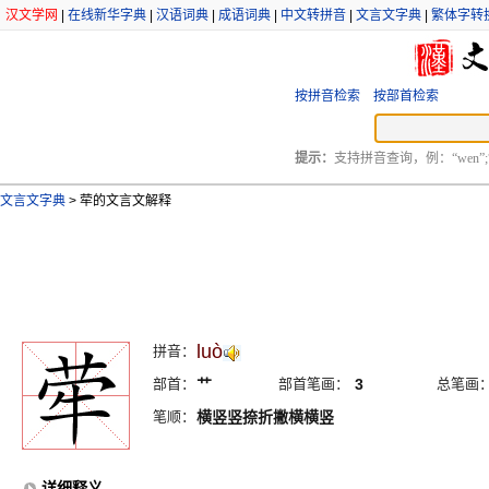
汉文学网
|
在线新华字典
|
汉语词典
|
成语词典
|
中文转拼音
|
文言文字典
|
繁体字转
按拼音检索
按部首检索
提示：
支持拼音查询，例：“wen”;
文言文字典
>
荦的文言文解释
luò
拼音：
部首：
艹
部首笔画：
3
总笔画
笔顺：
横竖竖捺折撇横横竖
详细释义