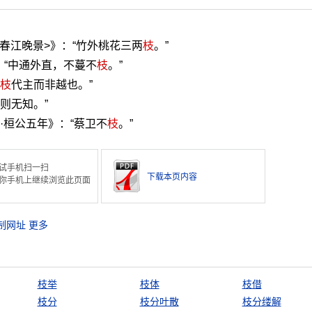
春江晚景>》：“竹外桃花三两
枝
。”
：“中通外直，不蔓不
枝
。”
枝
代主而非越也。”
则无知。”
·桓公五年》：“蔡卫不
枝
。”
试手机扫一扫
下载本页内容
你手机上继续浏览此页面
制网址
更多
枝举
枝体
枝借
枝分
枝分叶散
枝分缕解