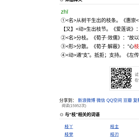
zhī
①<名>从树干生出的枝条。《惠崇<
【又】<动>生出枝节。《爱莲说》
②<名>分枝。《荀子·效儒》：“故以
③<形>分散。《荀子·解蔽》：“心
枝
④<动>通“支”。抵拒；支持。《左传
试
在
分享到：
新浪微博
微信
QQ空间
豆瓣
复
阅读(15952次)
与“枝”相关的词语
枝丫
枝主
枝党
枝刃