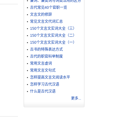
兼词、兼类词与词类活用的区分
古代常见40个官职一览
文言文的修辞
常见文言文代词汇总
150个文言文实词大全（三）
150个文言文实词大全（二）
150个文言文实词大全（一）
古书的特殊表达方式
古代的职官科举制度
常用文言虚词
常用文言文句式
怎样提高文言文阅读水平
怎样学习古代汉语
什么是古代汉语
更多...