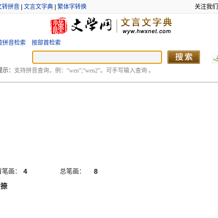
文转拼音
|
文言文字典
|
繁体字转换
关注我们
按拼音检索
按部首检索
提示：
支持拼音查询，例：“wen”;“wen2”。可手写输入查询 。
首笔画：
4
总笔画：
8
折捺