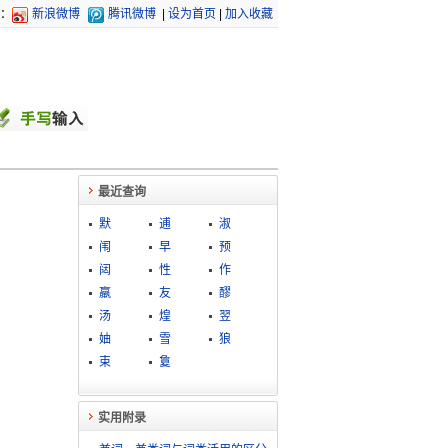
：
新浪微博
腾讯微博
|
设为首页
|
加入收藏
最近查询
默
逋
淑
闱
早
预
闼
性
作
羸
友
醪
汤
煌
翌
妯
雪
狼
束
敻
实用附录