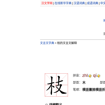
汉文学网
|
在线新华字典
|
汉语词典
|
成语词典
|
中
文言文字典
>
枝的文言文解释
zhī
qí
拼音：
部首：
木
部
笔顺：
横竖撇捺横竖
详细释义