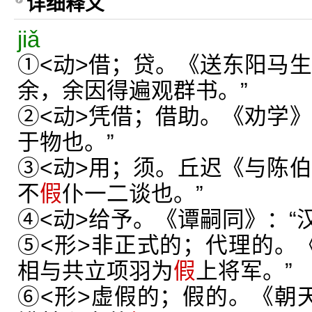
详细释义
jiǎ
①<动>借；贷。《送东阳马生
余，余因得遍观群书。”
②<动>凭借；借助。《劝学》
于物也。”
③<动>用；须。丘迟《与陈伯
不
假
仆一二谈也。”
④<动>给予。《谭嗣同》：“
⑤<形>非正式的；代理的。《
相与共立项羽为
假
上将军。”
⑥<形>虚假的；假的。《朝天