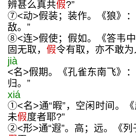
辨甚么真共
假
?”
⑦<动>假装；装作。《狼》：
敌。”
⑧<连>假使；假如。《答韦中
固无取，
假
令有取，亦不敢为
jià
<名>假期。《孔雀东南飞》：
归。”
xiá
①<名>通“暇”，空闲时间。
未
假
度者耶?”
②<形>通“遐”。高；远。《列