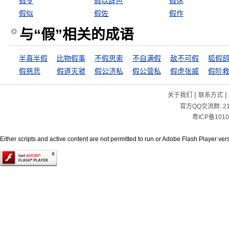
假令
假以辞色
假休
假似
假佐
假作
与“假”相关的成语
半真半假
比物假事
不假思索
不自满假
敌不可假
狐假
假慈悲
假道灭虢
假公济私
假公营私
假虎张威
假阶
|
|
关于我们
联系方式
官方QQ交流群:
2
粤ICP备1010
Either scripts and active content are not permitted to run or Adobe Flash Player versi