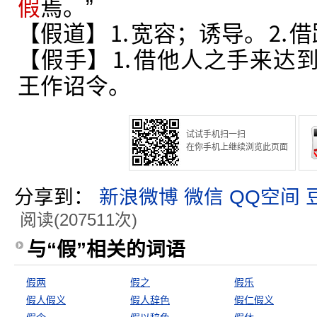
假
焉。”
【假道】⒈宽容；诱导。⒉借
【假手】⒈借他人之手来达
王作诏令。
试试手机扫一扫
在你手机上继续浏览此页面
分享到：
新浪微博
微信
QQ空间
阅读(207511次)
与“假”相关的词语
假两
假之
假乐
假人假义
假人辞色
假仁假义