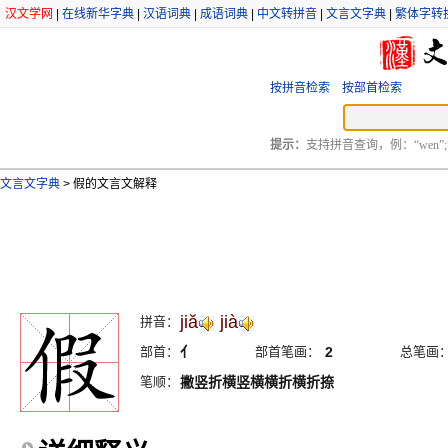
汉文学网
|
在线新华字典
|
汉语词典
|
成语词典
|
中文转拼音
|
文言文字典
|
繁体字转
按拼音检索
按部首检索
提示：
支持拼音查询，例：“wen”;
文言文字典
>
假的文言文解释
jiă
jià
拼音：
部首：
亻
部首笔画：
2
总笔画
笔顺：
撇竖折横竖横横折横折捺