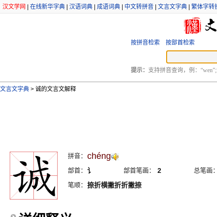
汉文学网
|
在线新华字典
|
汉语词典
|
成语词典
|
中文转拼音
|
文言文字典
|
繁体字转
按拼音检索
按部首检索
提示：
支持拼音查询，例：“wen”;
文言文字典
>
诚的文言文解释
chéng
拼音：
部首：
讠
部首笔画：
2
总笔画
笔顺：
捺折横撇折折撇捺