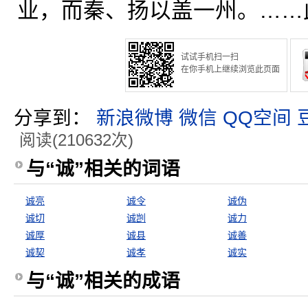
业，而秦、扬以盖一州。……
试试手机扫一扫
在你手机上继续浏览此页面
分享到：
新浪微博
微信
QQ空间
阅读(210632次)
与“诚”相关的词语
诚亮
诚令
诚伪
诚切
诚剀
诚力
诚厚
诚县
诚善
诚契
诚孝
诚实
与“诚”相关的成语