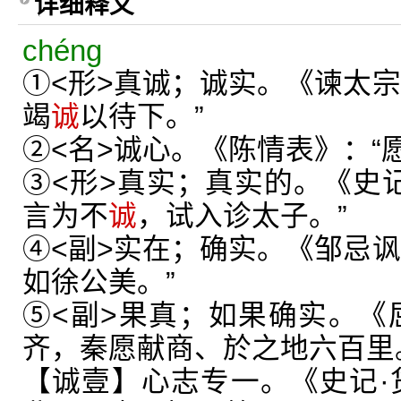
详细释义
chéng
①<形>真诚；诚实。《谏太宗
竭
诚
以待下。”
②<名>诚心。《陈情表》：“
③<形>真实；真实的。《史记
言为不
诚
，试入诊太子。”
④<副>实在；确实。《邹忌讽
如徐公美。”
⑤<副>果真；如果确实。《
齐，秦愿献商、於之地六百里
【诚壹】心志专一。《史记·