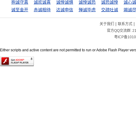
抱诚守真
诚欢诚喜
诚惶诚惧
诚惶诚恐
诚恐诚惶
诚心
诚至金开
赤诚相待
达诚申信
殚诚毕虑
交疏吐诚
竭诚
|
|
关于我们
联系方式
官方QQ交流群:
2
粤ICP备1010
Either scripts and active content are not permitted to run or Adobe Flash Player versi