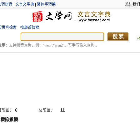
文转拼音
|
文言文字典
|
繁体字转换
关注我们
按拼音检索
按部首检索
提示：
支持拼音查询，例：“wen”;“wen2”。可手写输入查询 。
首笔画：
6
总笔画：
11
捺横捺撇横