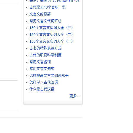
兼词、兼类词与词类活用的区分
古代常见40个官职一览
文言文的修辞
常见文言文代词汇总
150个文言文实词大全（三）
150个文言文实词大全（二）
150个文言文实词大全（一）
古书的特殊表达方式
古代的职官科举制度
常用文言虚词
常用文言文句式
怎样提高文言文阅读水平
怎样学习古代汉语
什么是古代汉语
更多...