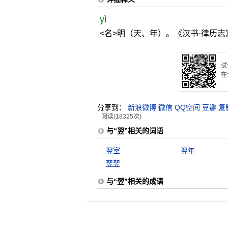
yì
<名>明（天、年）。《汉书·律历志
试
在
分享到：
新浪微博
微信
QQ空间
豆瓣
复
阅读(18325次)
与“翌”相关的词语
翌室
翌年
翌翌
与“翌”相关的成语