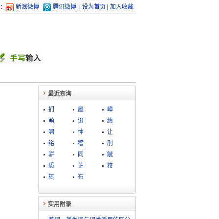
：
新浪微博
腾讯微博
|
设为首页
|
加入收藏
最近查询
扪
屋
嶂
萌
诳
缜
啸
忡
让
绤
稽
刖
骈
同
觥
质
芷
狡
辄
布
实用附录