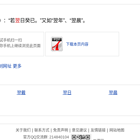
》：“若
翌
日癸已。”又如“翌年”、“翌晨”。
试手机扫一扫
下载本页内容
你手机上继续浏览此页面
制网址
更多
翌戴
翌日
翌晨
|
|
|
|
|
关于我们
联系方式
免责声明
意见建议
友情链接
网站地图
官方QQ交流群:
214840104