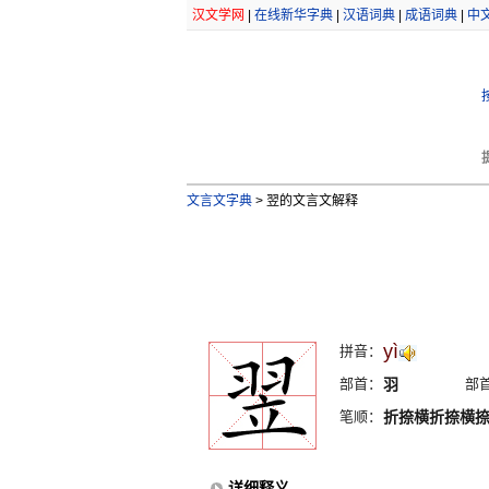
汉文学网
|
在线新华字典
|
汉语词典
|
成语词典
|
中
文言文字典
>
翌的文言文解释
yì
拼音：
部首：
羽
部
笔顺：
折捺横折捺横
详细释义